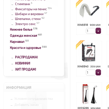
5
Стимпанк
→
154
Фиксаторы на пенис
→
47
Шибари и веревки
→
92
Шлепалки, стеки
→
57
Электро секс
→
IXI46818
908 UAH
576
Нижнее белье
491
Одежда женская
101
Карнавал
590
Красота и здоровье
РАСПРОДАЖА!
→
НОВИНКИ!
→
IXI48840
359 UAH
ХИТ ПРОДАЖ!
→
ИНФОРМАЦИЯ
Условия сотрудничества
→
Добавить заказ
→
IXI59286
434 UAH