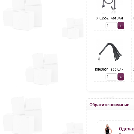
IXI62552
491 UAH
IXI63654
360 UAH
Обратите внимание
Одежда