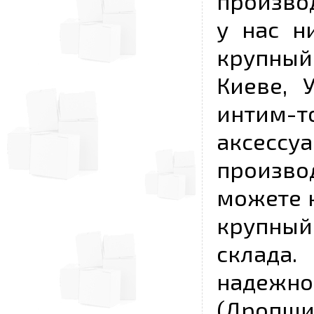
произво
у нас н
крупный
Киеве, 
интим-
аксесс
произво
можете к
крупны
склада
надежно
(Дропш