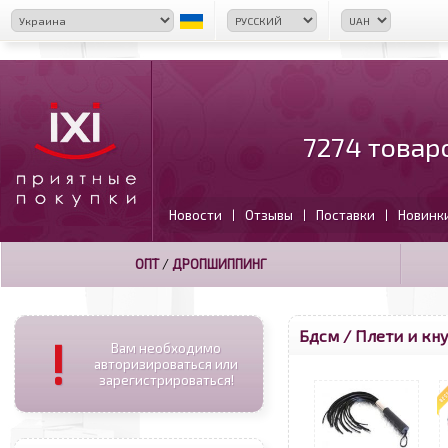
7274 товар
Новости
Отзывы
Поставки
Новинк
|
|
|
ОПТ
/
ДРОПШИППИНГ
Бдсм / Плети и кн
!
Вам необходимо
авторизироваться или
зарегистрироваться!