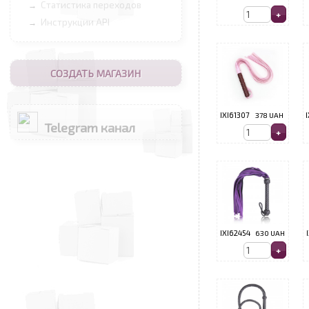
Статистика переходов
→
Инструкции API
→
СОЗДАТЬ МАГАЗИН
IXI61307
378 UAH
I
Telegram канал
IXI62454
630 UAH