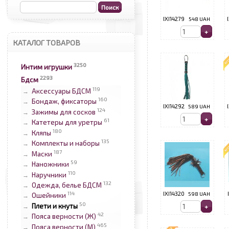
IXI14279
548 UAH
КАТАЛОГ ТОВАРОВ
3250
Интим игрушки
2293
Бдсм
119
Аксессуары БДСМ
→
160
Бондаж, фиксаторы
→
IXI14292
589 UAH
124
Зажимы для сосков
→
61
Катетеры для уретры
→
180
Кляпы
→
135
Комплекты и наборы
→
187
Маски
→
59
Наножники
→
110
Наручники
→
132
Одежда, белье БДСМ
→
114
IXI14320
598 UAH
Ошейники
→
50
Плети и кнуты
→
42
Пояса верности (Ж)
→
465
Пояса верности (М)
→