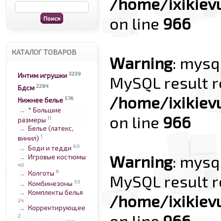
/home/ixikiev
on line
966
КАТАЛОГ ТОВАРОВ
Warning
: mysq
3239
Интим игрушки
MySQL result r
2284
Бдсм
/home/ixikiev
576
Нижнее белье
* Большие
→
on line
966
11
размеры
Белье (латекс,
→
1
винил)
60
Боди и тедди
→
Warning
: mysq
Игровые костюмы
→
40
6
Колготы
→
MySQL result r
50
Комбинезоны
→
Комплекты белья
→
/home/ixikiev
24
Корректирующее
→
on line
966
2