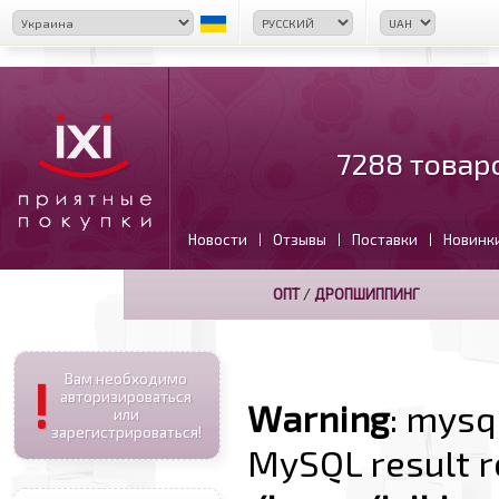
7288 товар
Новости
Отзывы
Поставки
Новинк
|
|
|
ОПТ
/
ДРОПШИППИНГ
!
Вам необходимо
авторизироваться
Warning
: mysq
или
зарегистрироваться!
MySQL result r