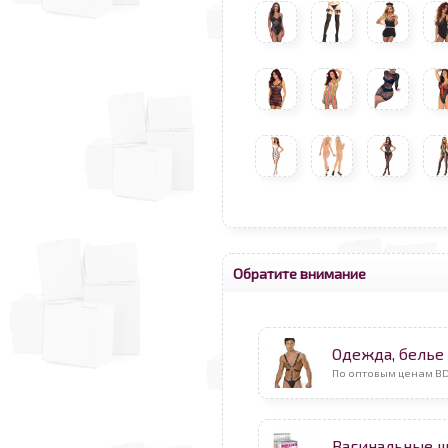
Обратите внимание
Одежда, бель
По оптовым ценам B
Вагинальные 