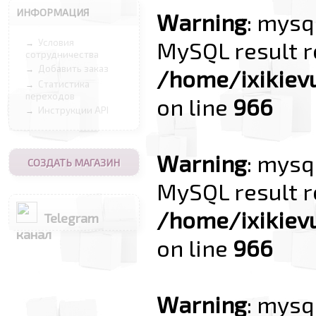
ИНФОРМАЦИЯ
Warning
: mysq
MySQL result r
Условия
→
сотрудничества
Добавить заказ
→
/home/ixikiev
Статистика
→
переходов
on line
966
Инструкции API
→
Warning
: mysq
СОЗДАТЬ МАГАЗИН
MySQL result r
/home/ixikiev
Telegram
канал
on line
966
Warning
: mysq