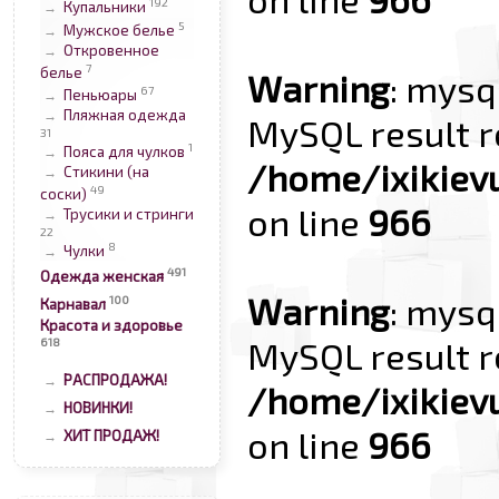
192
Купальники
→
5
Мужское белье
→
Откровенное
→
7
белье
Warning
: mysq
67
Пеньюары
→
Пляжная одежда
→
MySQL result r
31
1
Пояса для чулков
→
/home/ixikiev
Стикини (на
→
49
соски)
on line
966
Трусики и стринги
→
22
8
Чулки
→
491
Одежда женская
Warning
: mysq
100
Карнавал
Красота и здоровье
MySQL result r
618
РАСПРОДАЖА!
→
/home/ixikiev
НОВИНКИ!
→
on line
966
ХИТ ПРОДАЖ!
→