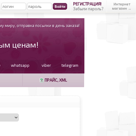
РЕГИСТРАЦИЯ!
Интернет
магазин →
Забыли пароль?
у миру, отправка посылки в день заказа!
вым ценам!
e
whatsapp
viber
telegram
ПРАЙС, XML