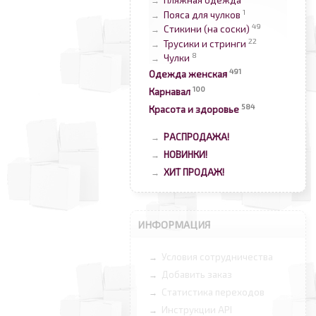
Пляжная одежда
→
1
Пояса для чулков
→
49
Стикини (на соски)
→
22
Трусики и стринги
→
8
Чулки
→
491
Одежда женская
100
Карнавал
584
Красота и здоровье
РАСПРОДАЖА!
→
НОВИНКИ!
→
ХИТ ПРОДАЖ!
→
ИНФОРМАЦИЯ
Условия сотрудничества
→
Добавить заказ
→
Статистика переходов
→
Инструкции API
→