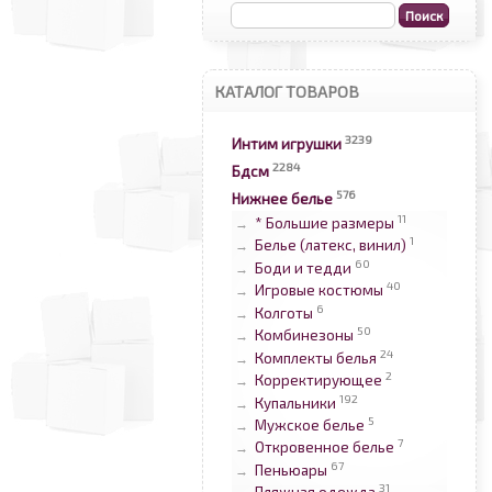
КАТАЛОГ ТОВАРОВ
3239
Интим игрушки
2284
Бдсм
576
Нижнее белье
11
* Большие размеры
→
1
Белье (латекс, винил)
→
60
Боди и тедди
→
40
Игровые костюмы
→
6
Колготы
→
50
Комбинезоны
→
24
Комплекты белья
→
2
Корректирующее
→
192
Купальники
→
5
Мужское белье
→
7
Откровенное белье
→
67
Пеньюары
→
31