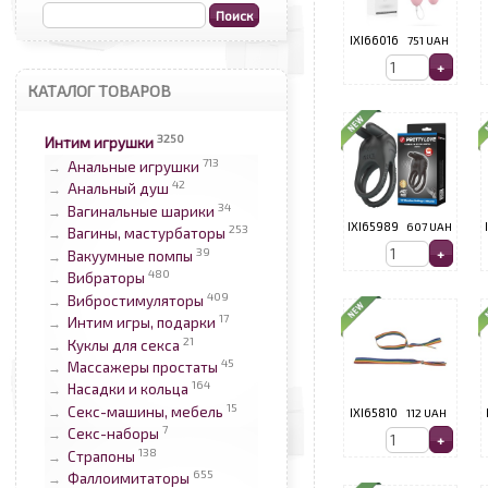
IXI66016
751 UAH
КАТАЛОГ ТОВАРОВ
3250
Интим игрушки
713
Анальные игрушки
→
42
Анальный душ
→
34
Вагинальные шарики
→
IXI65989
607 UAH
253
Вагины, мастурбаторы
→
39
Вакуумные помпы
→
480
Вибраторы
→
409
Вибростимуляторы
→
17
Интим игры, подарки
→
21
Куклы для секса
→
45
Массажеры простаты
→
164
Насадки и кольца
→
15
Секс-машины, мебель
→
IXI65810
112 UAH
7
Секс-наборы
→
138
Страпоны
→
655
Фаллоимитаторы
→