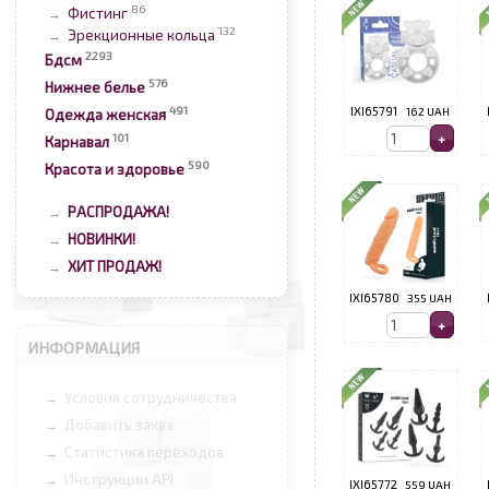
86
Фистинг
→
132
Эрекционные кольца
→
2293
Бдсм
576
Нижнее белье
491
IXI65791
162 UAH
Одежда женская
101
Карнавал
590
Красота и здоровье
РАСПРОДАЖА!
→
НОВИНКИ!
→
ХИТ ПРОДАЖ!
→
IXI65780
355 UAH
ИНФОРМАЦИЯ
Условия сотрудничества
→
Добавить заказ
→
Статистика переходов
→
Инструкции API
→
IXI65772
559 UAH