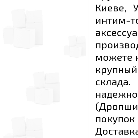
Киеве, 
интим-
аксесс
произво
можете к
крупны
склада
надежно
(Дропш
покупо
Достав