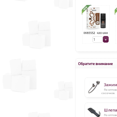
IXI65552
430 UAH
Обратите внимание
Зажим
По опто
сосочков.
Шлепа
По оптов