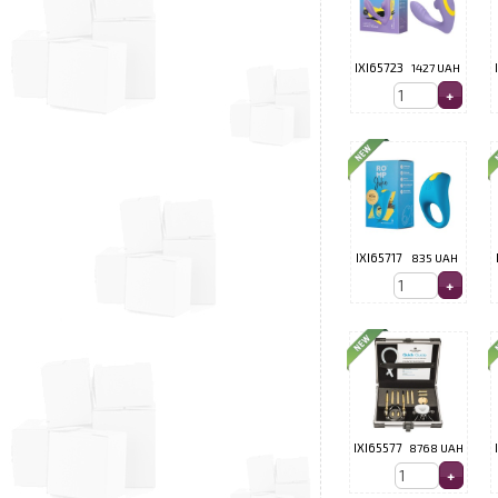
IXI65723
1427 UAH
IXI65717
835 UAH
IXI65577
8768 UAH