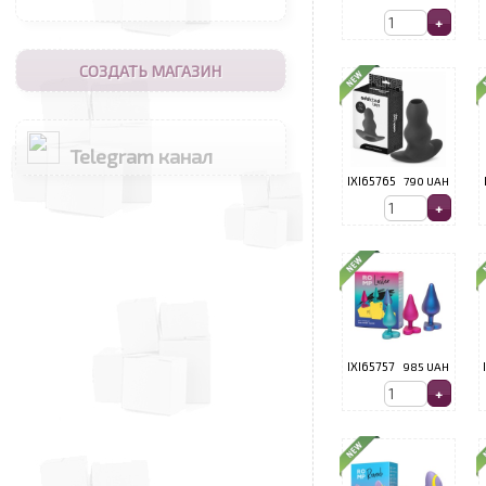
СОЗДАТЬ МАГАЗИН
Telegram канал
IXI65765
790 UAH
IXI65757
985 UAH