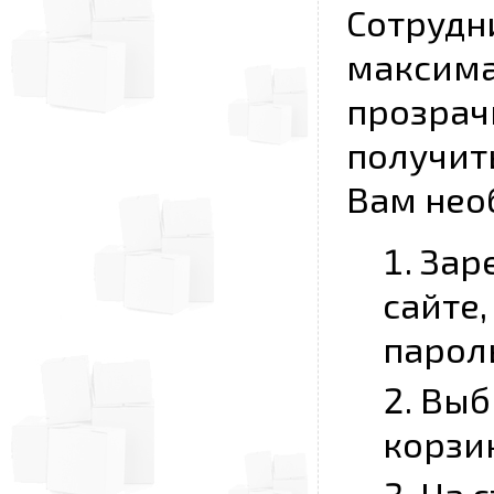
Сотру
макси
прозра
получит
Вам нео
Зар
сайте,
парол
Выбр
корзи