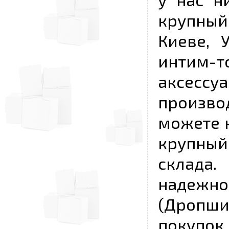
крупный
Киеве, 
интим-
аксесс
произво
можете к
крупны
склада
надежно
(Дропш
покупо