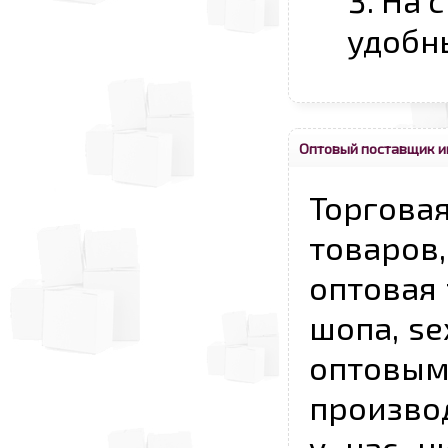
На 
удобн
Оптовый поставщик и
Торговая
товаров,
оптовая 
шопа, se
опто
произво
у нас н