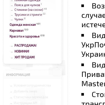
Пляжная одежда
→
Воз
1
Пояса для чулков
→
49
Стикини (на соски)
→
случа
22
Трусики и стринги
→
8
Чулки
→
истеч
491
Одежда женская
100
Карнавал
Вид
618
Красота и здоровье
УкрПоч
РАСПРОДАЖА!
→
Украи
НОВИНКИ!
→
ХИТ ПРОДАЖ!
→
Вид
Прива
ИНФОРМАЦИЯ
Master
Условия сотрудничества
→
Добавить заказ
Сто
→
Статистика переходов
→
транс
Инструкции API
→