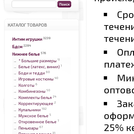
Сро
течени
КАТАЛОГ ТОВАРОВ
течени
3239
Интим игрушки
2284
Бдсм
Опл
576
Нижнее белье
11
плате
* Большие размеры
→
1
Белье (латекс, винил)
→
60
Боди и тедди
→
Мин
40
Игровые костюмы
→
6
Колготы
→
оптово
50
Комбинезоны
→
24
Комплекты белья
→
Зак
2
Корректирующее
→
192
Купальники
→
оформ
5
Мужское белье
→
7
Откровенное белье
→
25% к
67
Пеньюары
→
31