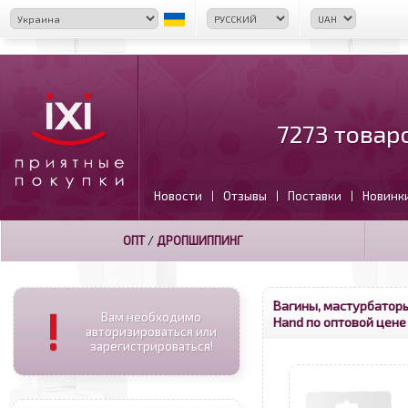
7273 товар
Новости
Отзывы
Поставки
Новинк
|
|
|
ОПТ
/
ДРОПШИППИНГ
Вагины, мастурбатор
!
Вам необходимо
Hand по оптовой цене
авторизироваться или
зарегистрироваться!