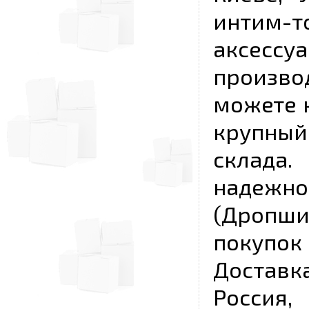
интим-
аксесс
произво
можете к
крупны
склада
надежно
(Дропш
покупо
Достав
Россия,