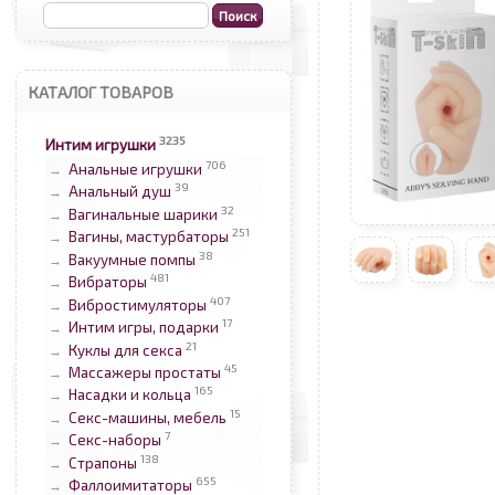
КАТАЛОГ ТОВАРОВ
3235
Интим игрушки
706
Анальные игрушки
→
39
Анальный душ
→
32
Вагинальные шарики
→
251
Вагины, мастурбаторы
→
38
Вакуумные помпы
→
481
Вибраторы
→
407
Вибростимуляторы
→
17
Интим игры, подарки
→
21
Куклы для секса
→
45
Массажеры простаты
→
165
Насадки и кольца
→
15
Секс-машины, мебель
→
7
Секс-наборы
→
138
Страпоны
→
655
Фаллоимитаторы
→