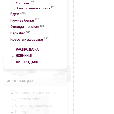
87
Фистинг
→
131
Эрекционные кольца
→
2283
Бдсм
576
Нижнее белье
491
Одежда женская
101
Карнавал
587
Красота и здоровье
РАСПРОДАЖА!
→
НОВИНКИ!
→
ХИТ ПРОДАЖ!
→
ИНФОРМАЦИЯ
Условия сотрудничества
→
Добавить заказ
→
Статистика переходов
→
Инструкции API
→