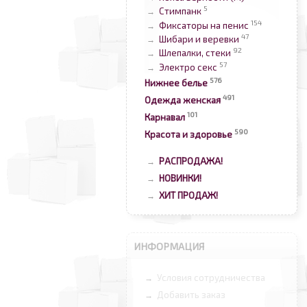
5
Стимпанк
→
154
Фиксаторы на пенис
→
47
Шибари и веревки
→
92
Шлепалки, стеки
→
57
Электро секс
→
576
Нижнее белье
491
Одежда женская
101
Карнавал
590
Красота и здоровье
РАСПРОДАЖА!
→
НОВИНКИ!
→
ХИТ ПРОДАЖ!
→
ИНФОРМАЦИЯ
Условия сотрудничества
→
Добавить заказ
→