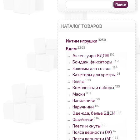
КАТАЛОГ ТОВАРОВ
3250
Интим игрушки
2293
Бдсм
119
Аксессуары БДСМ
→
160
Бондаж, фиксаторы
→
124
Зажимы для сосков
→
61
Катетеры для уретры
→
180
Кляпы
→
135
Комплекты и наборы
→
187
Маски
→
59
Наножники
→
110
Наручники
→
132
Одежда, белье БДСМ
→
114
Ошейники
→
50
Плети и кнуты
→
42
Пояса верности (Ж)
→
465
Пояса верности (М)
→