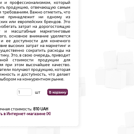
м и профессионализмом, который
вать продукцию, отвечающую самым
и требованиям. Важно отметить, что
 не принадлежит ни одному из
ких или европейских брендов. Это
избегать затрат на дорогостоящую
ку и масштабные маркетинговые
ого, основное внимание уделяется
 и ее доступности для конечного
твие высоких затрат на маркетинг и
существенно сократить расходы на
тику. Это, в свою очередь, приводит
ной стоимости продукции для
яя при этом высочайшее качество.
патели получают продукцию, которая
ежность и доступность, что делает
выбором на конкурентном рынке.
шт
ичная стоимость:
810 UAH
ь в Интернет-магазине IXI