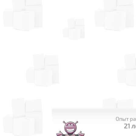
Опыт ра
21 л