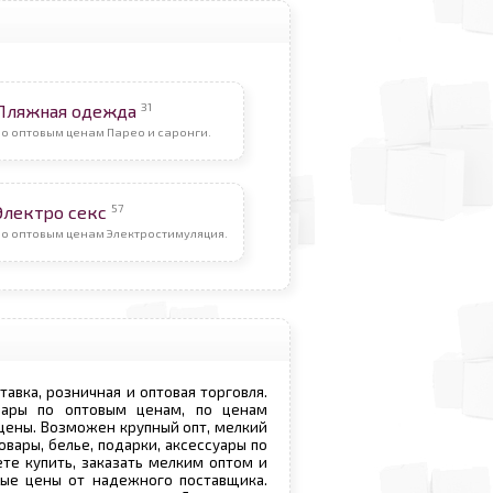
31
Пляжная одежда
о оптовым ценам Парео и саронги.
57
Электро секс
По оптовым ценам Электростимуляция.
ставка, розничная и оптовая торговля.
овары по оптовым ценам, по ценам
 цены. Возможен крупный опт, мелкий
овары, белье, подарки, аксессуары по
те купить, заказать мелким оптом и
вые цены от надежного поставщика.