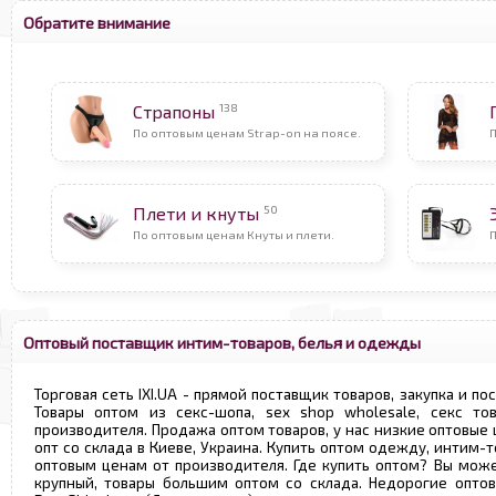
Обратите внимание
138
Страпоны
По оптовым ценам Strap-on на поясе.
П
50
Плети и кнуты
По оптовым ценам Кнуты и плети.
Оптовый поставщик интим-товаров, белья и одежды
Торговая сеть IXI.UA - прямой поставщик товаров, закупка и по
Товары оптом из секс-шопа, sex shop wholesale, секс т
производителя. Продажа оптом товаров, у нас низкие оптовые
опт со склада в Киеве, Украина. Купить оптом одежду, интим-т
оптовым ценам от производителя. Где купить оптом? Вы може
крупный, товары большим оптом со склада. Недорогие опто