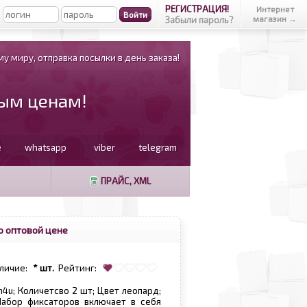
РЕГИСТРАЦИЯ!
Интернет
магазин →
Забыли пароль?
у миру, отправка посылки в день заказа!
вым ценам!
e
whatsapp
viber
telegram
ПРАЙС, XML
о оптовой цене
личие:
* шт.
Рейтинг:
m4u; Количетсво 2 шт; Цвет леопард;
Набор фиксаторов включает в себя