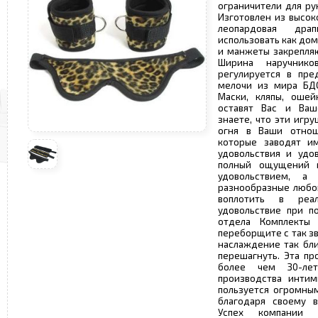
ограничители для рук
Изготовлен из высок
леопардовая дра
использовать как дома
и манжеты закрепля
Ширина наручнико
регулируется в пре
мелочи из мира БД
Маски, кляпы, ошей
оставят Вас и Ваш
знаете, что эти игр
огня в Ваши отнош
которые заводят и
удовольствия и удо
полный ощущений 
удовольствием, а
разнообразные любо
воплотить в реа
удовольствие при п
отдела Комплекты
переборщите с так з
наслаждение так бли
перешагнуть. Эта пр
более чем 30-ле
производства интим
пользуется огромны
благодаря своему в
Успех компании 