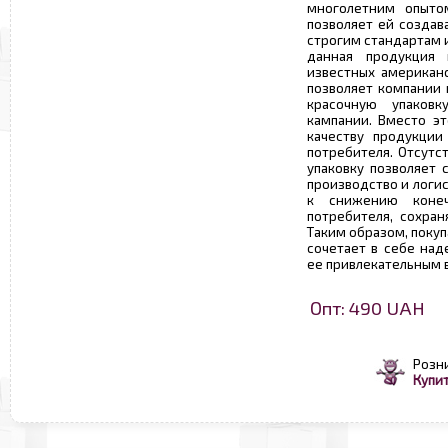
многолетним опыто
позволяет ей созда
строгим стандартам 
данная продукция
известных американс
позволяет компании 
красочную упаков
кампании. Вместо эт
качеству продукции
потребителя. Отсутс
упаковку позволяет 
производство и логис
к снижению конеч
потребителя, сохран
Таким образом, поку
сочетает в себе над
ее привлекательным 
Опт: 490 UAH
Розн
Купит