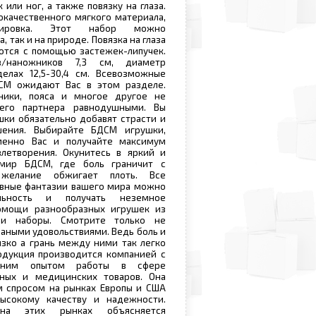
 или ног, а также повязку на глаза.
окачественного мягкого материала,
пировка. Этот набор можно
, так и на природе. Повязка на глаза
ются с помощью застежек-липучек.
в/наножников 7,3 см, диаметр
делах 12,5-30,4 см. Всевозможные
СМ ожидают Вас в этом разделе.
ники, пояса и многое другое не
его партнера равнодушными. Вы
ушки обязательно добавят страсти и
ения. Выбирайте БДСМ игрушки,
менно Вас и получайте максимум
влетворения. Окунитесь в яркий и
мир БДСМ, где боль граничит с
 желание обжигает плоть. Все
вные фантазии вашего мира можно
льность и получать неземное
омощи разнообразных игрушек из
 и наборы. Смотрите только не
ваными удовольствиями. Ведь боль и
зко а грань между ними так легко
одукция производится компанией с
тним опытом работы в сфере
ных и медицинских товаров. Она
м спросом на рынках Европы и США
ысокому качеству и надежности.
на этих рынках объясняется