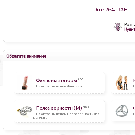
Опт: 764 UAH
Розн
Купит
Обратите внимание
655
Фаллоимитаторы
По оптовым ценам Фаллосы.
463
Пояса верности (М)
По оптовым ценам Пояса верности для
мужчин.