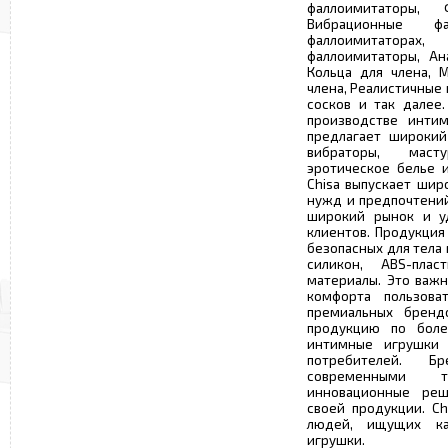
фаллоимитаторы, 
Вибрационные ф
фаллоимитаторах
фаллоимитаторы, Ан
Кольца для члена, 
члена, Реалистичные
сосков и так далее.
производстве интим
предлагает широкий
вибраторы, маст
эротическое белье и
Chisa выпускает шир
нужд и предпочтений
широкий рынок и уд
клиентов. Продукция
безопасных для тела
силикон, ABS-пла
материалы. Это важн
комфорта пользова
премиальных брендо
продукцию по боле
интимные игрушки 
потребителей. Б
современными 
инновационные реш
своей продукции. Ch
людей, ищущих ка
игрушки.