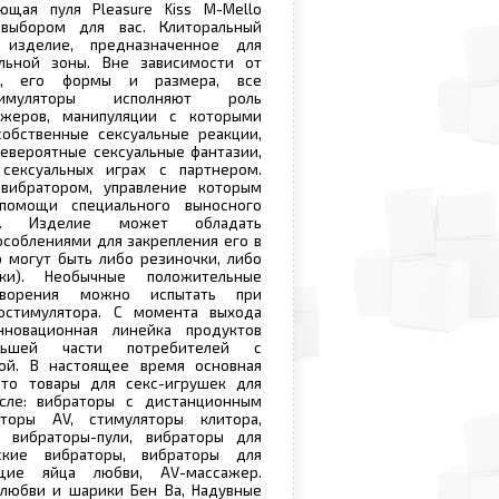
щая пуля Pleasure Kiss M-Mello
выбором для вас. Клиторальный
 изделие, предназначенное для
льной зоны. Вне зависимости от
я, его формы и размера, все
тимуляторы исполняют роль
ажеров, манипуляции с которыми
собственные сексуальные реакции,
евероятные сексуальные фантазии,
сексуальных играх с партнером.
вибратором, управление которым
помощи специального выносного
ия. Изделие может обладать
соблениями для закрепления его в
о могут быть либо резиночки, либо
ики). Необычные положительные
творения можно испытать при
остимулятора. С момента выхода
нновационная линейка продуктов
ьшей части потребителей с
ой. В настоящее время основная
это товары для секс-игрушек для
сле: вибраторы с дистанционным
аторы AV, стимуляторы клитора,
 вибраторы-пули, вибраторы для
еские вибраторы, вибраторы для
ющие яйца любви, AV-массажер.
 любви и шарики Бен Ва, Надувные