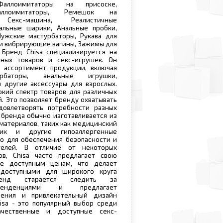
Фаллоимитаторы на присоске,
аллоимитаторы, Ремешок на
, Секс-машина, Реалистичные
альные шарики, Анальные пробки,
Мужские мастурбаторы, Рукава для
 и вибрирующие вагины, Зажимы для
 Бренд Chisa специализируется на
ных товаров и секс-игрушек. Он
 ассортимент продукции, включая
урбаторы, анальные игрушки,
 другие аксессуары для взрослых.
окий спектр товаров для различных
. Это позволяет бренду охватывать
овлетворять потребности разных
 бренда обычно изготавливается из
 материалов, таких как медицинский
стик и другие гипоаллергенные
о для обеспечения безопасности и
телей. В отличие от некоторых
в, Chisa часто предлагает свою
е доступным ценам, что делает
доступными для широкого круга
ренд старается следить за
тенденциями и предлагает
ения и привлекательный дизайн
isa - это популярный выбор среди
чественные и доступные секс-