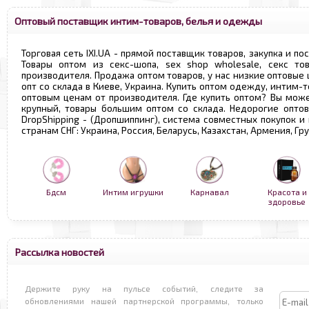
Оптовый поставщик интим-товаров, белья и одежды
Торговая сеть IXI.UA - прямой поставщик товаров, закупка и по
Товары оптом из секс-шопа, sex shop wholesale, секс т
производителя. Продажа оптом товаров, у нас низкие оптовые
опт со склада в Киеве, Украина. Купить оптом одежду, интим-т
оптовым ценам от производителя. Где купить оптом? Вы може
крупный, товары большим оптом со склада. Недорогие опто
DropShipping - (Дропшиппинг), система совместных покупок и
странам СНГ: Украина, Россия, Беларусь, Казахстан, Армения, Г
Бдсм
Интим игрушки
Карнавал
Красота и
здоровье
Рассылка новостей
Держите руку на пульсе событий, следите за
обновлениями нашей партнерской программы, только