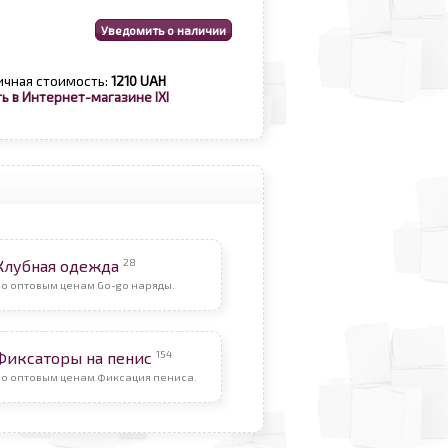
ичная стоимость:
1210 UAH
ь в Интернет-магазине IXI
28
Клубная одежда
По оптовым ценам Go-go наряды.
154
Фиксаторы на пенис
По оптовым ценам Фиксация пениса.