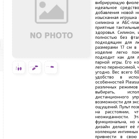
вибрирующую фиолето
идеальное средство
добавления новой н
изысканная игрушка 
силикона и АБС-пла
приятные тактильные
здоровья. Силикон,
полностью без фтал
подходящим для лю
размерами 17 см в 
изделие легко по
подходит как для л
парной игры. Его к
легко переносимой, ч
угодно. Вес всего 6
удобство в испо
особенностей Pleasur
различных режимов
выбирать, испо
дистанционного упр
возможности для экс
ощущений. Пульт поз
на расстоянии, ч
неожиданности. Э
функциональна, но 
дизайн делают её п
коллекции интимных 
привнести в свою