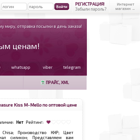
РЕГИСТРАЦИЯ!
Интернет
магазин →
Забыли пароль?
у миру, отправка посылки в день заказа!
вым ценам!
e
whatsapp
viber
telegram
ПРАЙС, XML
asure Kiss M-Mello по оптовой цене
аличие:
Нет
Рейтинг:
 Chisa; Производство КНР; Цвет
иал силикон; Представляем вам