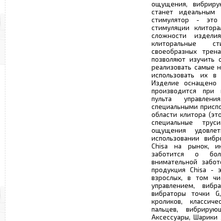
ощущения, вибрирую
станет идеальным 
стимулятор - это
стимуляции клитора
сложности издели
клиторальные с
своеобразных трен
позволяют изучить 
реализовать самые н
использовать их в 
Изделие оснащено 
производится при 
пульта управлен
специальными приспо
области клитора (эт
специальные трус
ощущения удовле
использовании вибр
Chisa на рынок, и
заботится о бол
внимательной забот
продукция Chisa - 
взрослых, в том чи
управлением, вибр
вибраторы точки G,
кроликов, классич
пальцев, вибриру
Аксессуары, Шарики