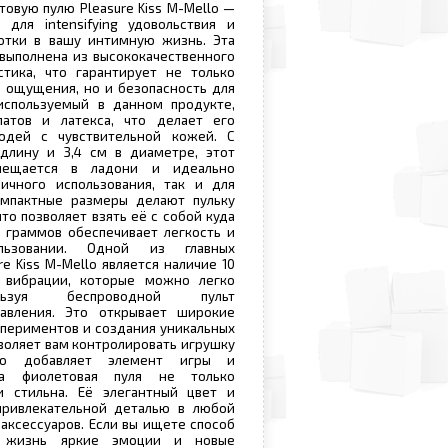
вую пулю Pleasure Kiss M-Mello —
 для intensifying удовольствия и
отки в вашу интимную жизнь. Эта
выполнена из высококачественного
стика, что гарантирует не только
 ощущения, но и безопасность для
 используемый в данном продукте,
атов и латекса, что делает его
дей с чувствительной кожей. С
длину и 3,4 см в диаметре, этот
мещается в ладони и идеально
ичного использования, так и для
омпактные размеры делают пульку
то позволяет взять её с собой куда
0 граммов обеспечивает легкость и
льзовании. Одной из главных
e Kiss M-Mello является наличие 10
 вибрации, которые можно легко
льзуя беспроводной пульт
авления. Это открывает широкие
периментов и создания уникальных
воляет вам контролировать игрушку
то добавляет элемент игры и
та фиолетовая пуля не только
и стильна. Её элегантный цвет и
ривлекательной деталью в любой
аксессуаров. Если вы ищете способ
 жизнь яркие эмоции и новые