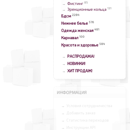
85
Фистинг
→
131
Эрекционные кольца
→
2284
Бдсм
576
Нижнее белье
491
Одежда женская
100
Карнавал
584
Красота и здоровье
РАСПРОДАЖА!
→
НОВИНКИ!
→
ХИТ ПРОДАЖ!
→
ИНФОРМАЦИЯ
Условия сотрудничества
→
Добавить заказ
→
Статистика переходов
→
Инструкции API
→