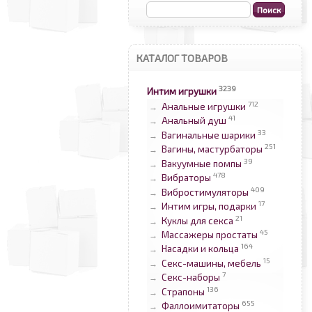
КАТАЛОГ ТОВАРОВ
3239
Интим игрушки
712
Анальные игрушки
→
41
Анальный душ
→
33
Вагинальные шарики
→
251
Вагины, мастурбаторы
→
39
Вакуумные помпы
→
478
Вибраторы
→
409
Вибростимуляторы
→
17
Интим игры, подарки
→
21
Куклы для секса
→
45
Массажеры простаты
→
164
Насадки и кольца
→
15
Секс-машины, мебель
→
7
Секс-наборы
→
136
Страпоны
→
655
Фаллоимитаторы
→