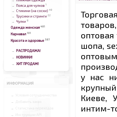
Пляжная одежда
→
1
Пояса для чулков
→
49
Стикини (на соски)
Торговая
→
22
Трусики и стринги
→
8
товаров,
Чулки
→
491
Одежда женская
оптовая 
101
Карнавал
587
Красота и здоровье
шопа, se
РАСПРОДАЖА!
→
опто
НОВИНКИ!
→
произво
ХИТ ПРОДАЖ!
→
у нас н
ИНФОРМАЦИЯ
крупный
Киеве, 
Условия сотрудничества
→
Добавить заказ
→
интим-
Статистика переходов
→
Инструкции API
→