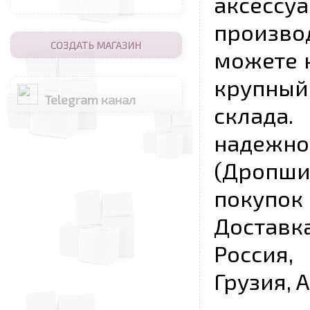
аксесс
произво
СОЗДАТЬ МАГАЗИН
можете к
крупны
Telegram канал
склада
надежно
(Дропш
покупо
Достав
Россия,
Грузия, 