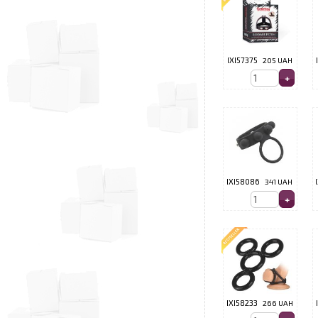
IXI57375
205 UAH
IXI58086
341 UAH
IXI58233
266 UAH