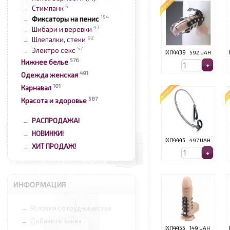
5
Стимпанк
→
154
Фиксаторы на пенис
→
47
Шибари и веревки
→
92
Шлепалки, стеки
→
57
Электро секс
→
IXI14439
592 UAH
576
Нижнее белье
491
Одежда женская
101
Карнавал
587
Красота и здоровье
РАСПРОДАЖА!
→
НОВИНКИ!
→
IXI14445
497 UAH
ХИТ ПРОДАЖ!
→
ИНФОРМАЦИЯ
Условия сотрудничества
→
Добавить заказ
→
IXI14455
149 UAH