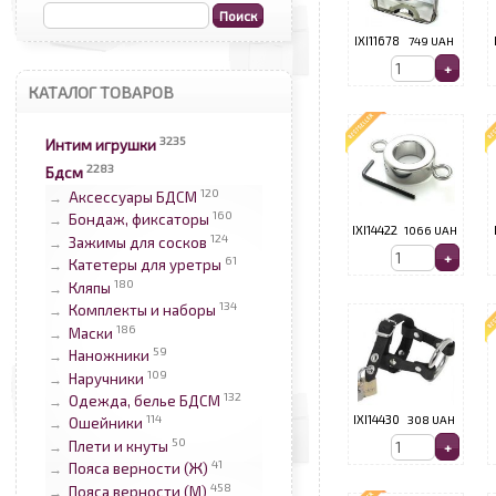
IXI11678
749 UAH
КАТАЛОГ ТОВАРОВ
3235
Интим игрушки
2283
Бдсм
120
Аксессуары БДСМ
→
160
Бондаж, фиксаторы
→
IXI14422
1066 UAH
124
Зажимы для сосков
→
61
Катетеры для уретры
→
180
Кляпы
→
134
Комплекты и наборы
→
186
Маски
→
59
Наножники
→
109
Наручники
→
132
Одежда, белье БДСМ
→
114
IXI14430
308 UAH
Ошейники
→
50
Плети и кнуты
→
41
Пояса верности (Ж)
→
458
Пояса верности (М)
→