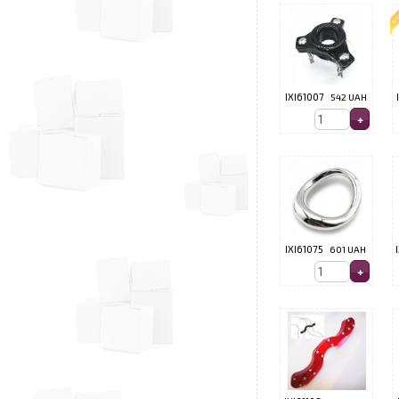
IXI61007
542 UAH
IXI61075
601 UAH