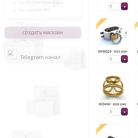
Статистика переходов
→
Инструкции API
→
СОЗДАТЬ МАГАЗИН
IXI16029
1355 UAH
Telegram канал
IXI34141
806 UAH