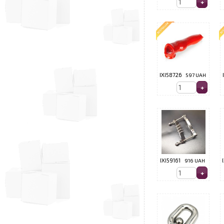
IXI58726
597 UAH
IXI59161
916 UAH