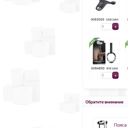
IXI63000
508 UAH
IXI64890
919 UAH
Обратите внимание
Пояса 