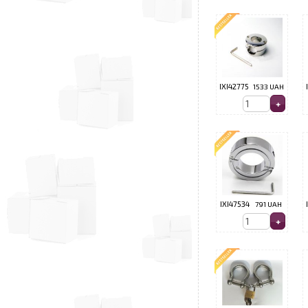
IXI42775
1533 UAH
IXI47534
791 UAH