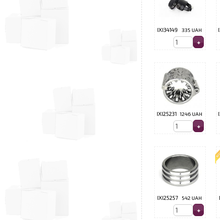
IXI34149
335 UAH
IXI25231
1246 UAH
IXI25257
542 UAH