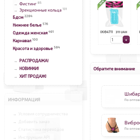
85
Фистинг
→
131
Эрекционные кольца
→
2284
Бдсм
576
Нижнее белье
491
IXI64711
311 UAH
Одежда женская
100
Карнавал
584
Красота и здоровье
РАСПРОДАЖА!
→
Обратите внимание
НОВИНКИ!
→
ХИТ ПРОДАЖ!
→
Шибар
ИНФОРМАЦИЯ
По оптов
Условия сотрудничества
→
Добавить заказ
→
Вибро
По опто
Статистика переходов
→
Инструкции API
→