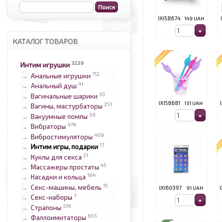
IXI58674
149 UAH
КАТАЛОГ ТОВАРОВ
3239
Интим игрушки
712
Анальные игрушки
→
41
Анальный душ
→
33
Вагинальные шарики
→
IXI58681
131 UAH
251
Вагины, мастурбаторы
→
39
Вакуумные помпы
→
478
Вибраторы
→
409
Вибростимуляторы
→
17
Интим игры, подарки
→
21
Куклы для секса
→
45
Массажеры простаты
→
164
Насадки и кольца
→
15
Секс-машины, мебель
→
IXI60397
91 UAH
7
Секс-наборы
→
136
Страпоны
→
655
Фаллоимитаторы
→