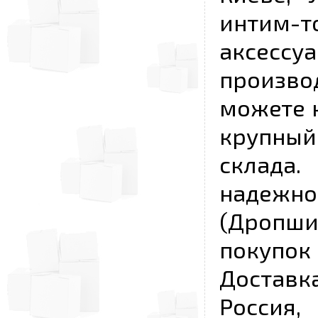
интим-
аксесс
произво
можете к
крупны
склада
надежно
(Дропш
покупо
Достав
Россия,