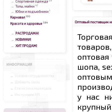
29
Спортивная одежда
→
47
Топы, майки
→
1
Юбки и подъюбники
→
100
Карнавал
Оптовый поставщик и
584
Красота и здоровье
РАСПРОДАЖА!
→
Торговая
НОВИНКИ!
→
товаров,
ХИТ ПРОДАЖ!
→
оптовая 
шопа, se
ИНФОРМАЦИЯ
опто
Условия сотрудничества
→
Добавить заказ
→
произво
Статистика переходов
→
у нас н
Инструкции API
→
крупный