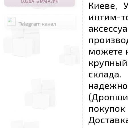
СОЗДАТЬ МАГАЗИН
Киеве, 
интим-
Telegram канал
аксесс
произво
можете к
крупны
склада
надежно
(Дропш
покупо
Достав