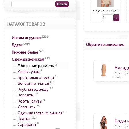
IXI25428
557 UAH
КАТАЛОГ ТОВАРОВ
3239
Интим игрушки
2284
Обратите внимание
Бдсм
576
Нижнее белье
491
Одежда женская
5
* Большие размеры
→
Насад
3
Аксессуары
→
По опто
4
кольца.
Брендовая одежда
→
126
Вечерние платья
→
28
Клубная одежда
→
27
Корсеты
→
4
Кофты, блузы
→
24
Леггинсы
→
63
Одежда (латекс, винил)
→
122
Платья
→
Боди 
8
Сарафаны
→
По оптов