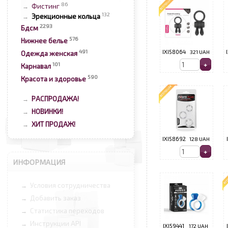
86
Фистинг
→
132
Эрекционные кольца
→
2293
Бдсм
576
Нижнее белье
491
IXI58064
321 UAH
Одежда женская
101
Карнавал
590
Красота и здоровье
РАСПРОДАЖА!
→
НОВИНКИ!
→
ХИТ ПРОДАЖ!
→
IXI58692
128 UAH
ИНФОРМАЦИЯ
Условия сотрудничества
→
Добавить заказ
→
Статистика переходов
→
Инструкции API
→
IXI59441
172 UAH