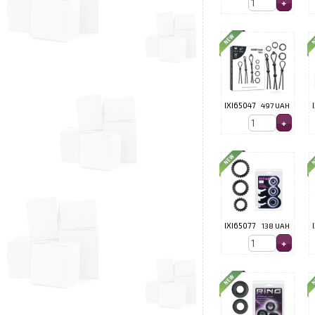
IXI65047
497 UAH
IXI65077
138 UAH