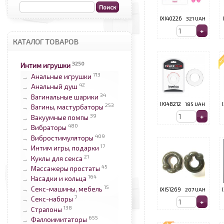
IXI40226
321 UAH
КАТАЛОГ ТОВАРОВ
3250
Интим игрушки
713
Анальные игрушки
→
42
Анальный душ
→
34
Вагинальные шарики
→
IXI48212
185 UAH
253
Вагины, мастурбаторы
→
39
Вакуумные помпы
→
480
Вибраторы
→
409
Вибростимуляторы
→
17
Интим игры, подарки
→
21
Куклы для секса
→
45
Массажеры простаты
→
164
Насадки и кольца
→
15
Секс-машины, мебель
→
IXI51269
207 UAH
7
Секс-наборы
→
138
Страпоны
→
655
Фаллоимитаторы
→