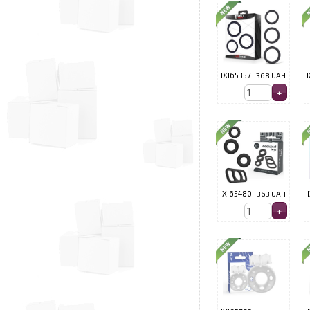
IXI65357
368 UAH
IXI65480
363 UAH