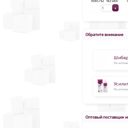
IXI65792
162 UAH
Обратите внимание
Шибар
По оптов
Усили
По оптов
Оптовый поставщик и