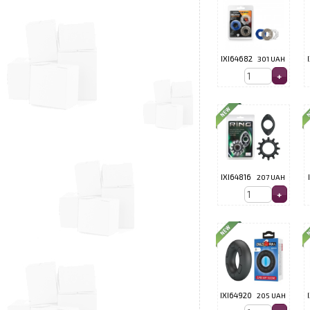
IXI64682
301 UAH
IXI64816
207 UAH
IXI64920
205 UAH