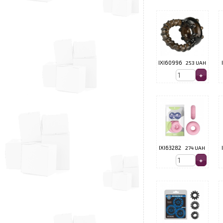
IXI60996
253 UAH
IXI63282
274 UAH