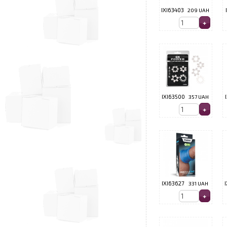
IXI63403
209 UAH
IXI63500
357 UAH
IXI63627
331 UAH