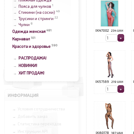
Пляжная одежда
→
1
Пояса для чулков
→
49
Стикини (на соски)
→
22
Трусики и стринги
→
8
Чулки
→
491
IXI47002
234 UAH
Одежда женская
101
Карнавал
590
Красота и здоровье
РАСПРОДАЖА!
→
НОВИНКИ!
→
ХИТ ПРОДАЖ!
→
IXI57569
219 UAH
ИНФОРМАЦИЯ
Условия сотрудничества
→
Добавить заказ
→
Статистика переходов
→
Инструкции API
→
IXI60178
187 UAH