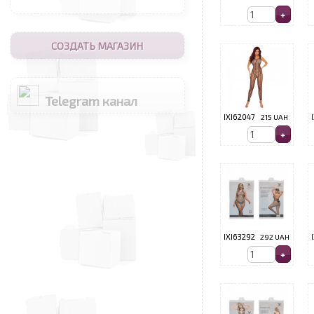
СОЗДАТЬ МАГАЗИН
Telegram канал
IXI62047
215 UAH
IXI63292
292 UAH