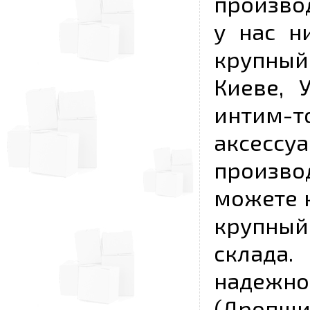
произво
у нас н
крупный
Киеве, 
интим-
аксесс
произво
можете к
крупны
склада
надежно
(Дропш