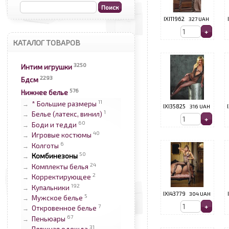
IXI11962
327 UAH
КАТАЛОГ ТОВАРОВ
3250
Интим игрушки
2293
Бдсм
576
Нижнее белье
11
* Большие размеры
→
IXI35825
316 UAH
1
Белье (латекс, винил)
→
60
Боди и тедди
→
40
Игровые костюмы
→
6
Колготы
→
50
Комбинезоны
→
24
Комплекты белья
→
2
Корректирующее
→
192
Купальники
→
IXI43779
304 UAH
5
Мужское белье
→
7
Откровенное белье
→
67
Пеньюары
→
31