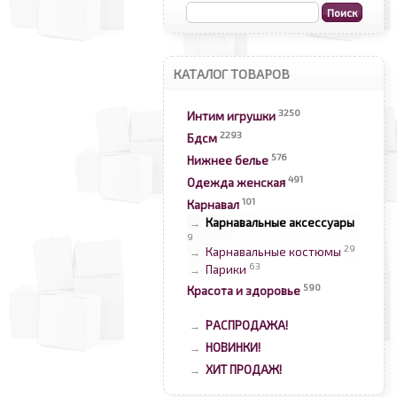
КАТАЛОГ ТОВАРОВ
3250
Интим игрушки
2293
Бдсм
576
Нижнее белье
491
Одежда женская
101
Карнавал
Карнавальные аксессуары
→
9
29
Карнавальные костюмы
→
63
Парики
→
590
Красота и здоровье
РАСПРОДАЖА!
→
НОВИНКИ!
→
ХИТ ПРОДАЖ!
→