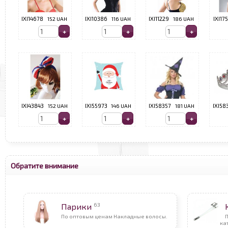
IXI14678
152 UAH
IXI10386
116 UAH
IXI11229
186 UAH
IXI17
IXI43843
152 UAH
IXI55973
146 UAH
IXI58357
181 UAH
IXI58
Обратите внимание
63
Парики
По оптовым ценам Накладные волосы.
ка