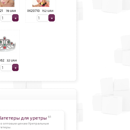
521
78 UAH
IXI20710
152 UAH
362
32 UAH
61
Катетеры для уретры
По оптовым ценам Уретральные
тетеры.