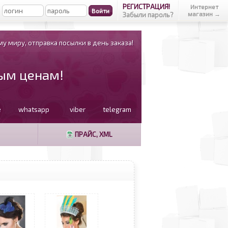
РЕГИСТРАЦИЯ!
Интернет
магазин →
Забыли пароль?
у миру, отправка посылки в день заказа!
вым ценам!
e
whatsapp
viber
telegram
ПРАЙС, XML