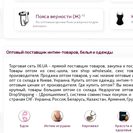
42
Пояса верности (Ж)
По оптовым ценам Пояса верности для
женщин.
Оптовый поставщик интим-товаров, белья и одежды
Торговая сеть IXI.UA - прямой поставщик товаров, закупка и по
Товары оптом из секс-шопа, sex shop wholesale, секс т
производителя. Продажа оптом товаров, у нас низкие оптовые
опт со склада в Киеве, Украина. Купить оптом одежду, интим-т
оптовым ценам от производителя. Где купить оптом? Вы може
крупный, товары большим оптом со склада. Недорогие опто
DropShipping - (Дропшиппинг), система совместных покупок и
странам СНГ: Украина, Россия, Беларусь, Казахстан, Армения, Г
Бдсм
Интим игрушки
Карнавал
Красота и
здоровье