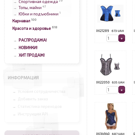
29
Спортивная одежда
→
47
Топы, майки
→
1
Юбки и подъюбники
→
100
Карнавал
618
Красота и здоровье
IXI21289
673 UAH
РАСПРОДАЖА!
→
НОВИНКИ!
→
ХИТ ПРОДАЖ!
→
ИНФОРМАЦИЯ
IXI22050
635 UAH
Условия сотрудничества
→
Добавить заказ
→
Статистика переходов
→
Инструкции API
→
IXI34940
687 UAH
I