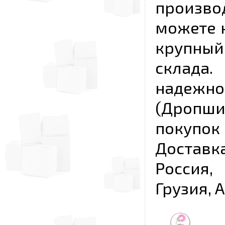
произво
можете к
крупны
склада
надежно
(Дропш
покупо
Достав
Россия,
Грузия, 