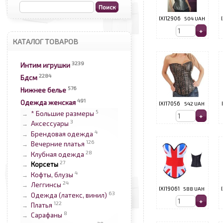
IXI12906
504 UAH
КАТАЛОГ ТОВАРОВ
3239
Интим игрушки
2284
Бдсм
576
Нижнее белье
491
Одежда женская
IXI17056
542 UAH
5
* Большие размеры
→
3
Аксессуары
→
4
Брендовая одежда
→
126
Вечерние платья
→
28
Клубная одежда
→
27
Корсеты
→
4
Кофты, блузы
→
24
Леггинсы
→
IXI19061
588 UAH
63
Одежда (латекс, винил)
→
122
Платья
→
8
Сарафаны
→