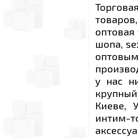
Торговая
товаров,
оптовая 
шопа, se
опто
произво
у нас н
крупный
Киеве, 
интим-
аксесс