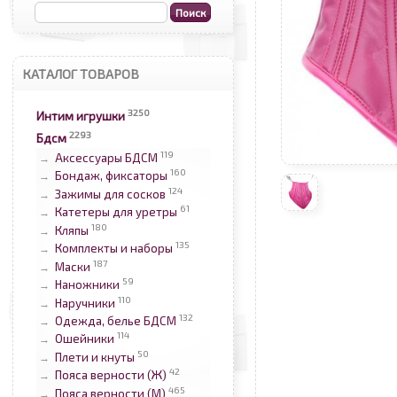
КАТАЛОГ ТОВАРОВ
3250
Интим игрушки
2293
Бдсм
119
Аксессуары БДСМ
→
160
Бондаж, фиксаторы
→
124
Зажимы для сосков
→
61
Катетеры для уретры
→
180
Кляпы
→
135
Комплекты и наборы
→
187
Маски
→
59
Наножники
→
110
Наручники
→
132
Одежда, белье БДСМ
→
114
Ошейники
→
50
Плети и кнуты
→
42
Пояса верности (Ж)
→
465
Пояса верности (М)
→