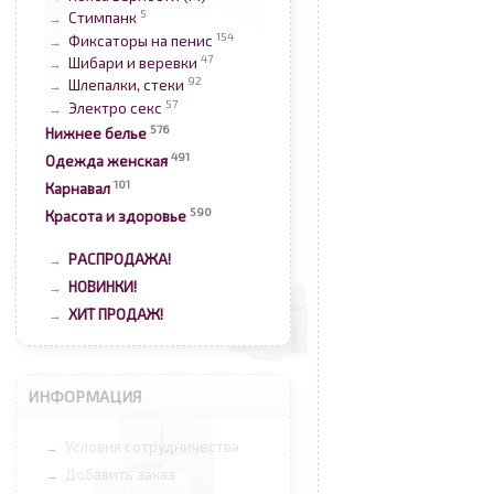
5
Стимпанк
→
154
Фиксаторы на пенис
→
47
Шибари и веревки
→
92
Шлепалки, стеки
→
57
Электро секс
→
576
Нижнее белье
491
Одежда женская
101
Карнавал
590
Красота и здоровье
РАСПРОДАЖА!
→
НОВИНКИ!
→
ХИТ ПРОДАЖ!
→
ИНФОРМАЦИЯ
Условия сотрудничества
→
Добавить заказ
→