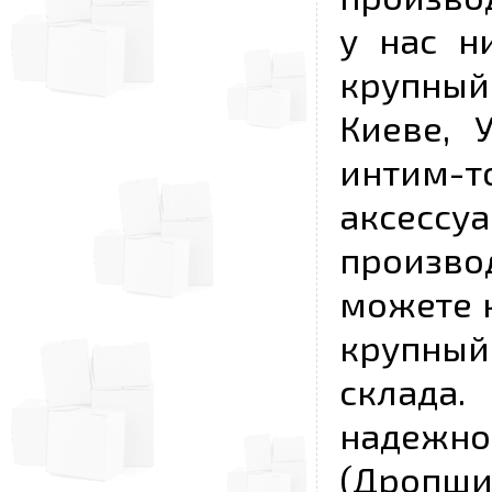
у нас н
крупный
Киеве, 
интим-
аксесс
произво
можете к
крупны
склада
надежно
(Дропш