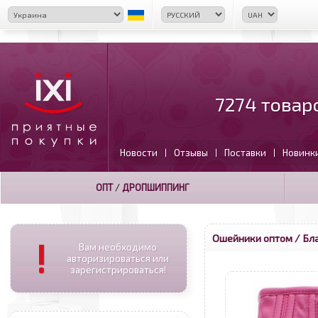
7274 товар
Новости
Отзывы
Поставки
Новинк
|
|
|
ОПТ
/
ДРОПШИППИНГ
Ошейники оптом
/ Бл
!
Вам необходимо
авторизироваться или
зарегистрироваться!