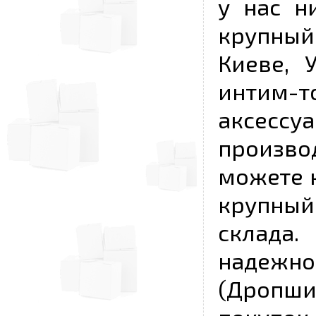
у нас н
крупный
Киеве, 
интим-
аксесс
произво
можете к
крупны
склада
надежно
(Дропш