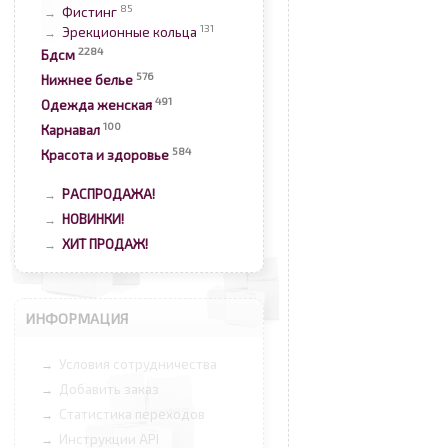
85
Фистинг
→
131
Эрекционные кольца
→
2284
Бдсм
576
Нижнее белье
491
Одежда женская
100
Карнавал
584
Красота и здоровье
РАСПРОДАЖА!
→
НОВИНКИ!
→
ХИТ ПРОДАЖ!
→
ИНФОРМАЦИЯ
Условия сотрудничества
→
Добавить заказ
→
Статистика переходов
→
Инструкции API
→