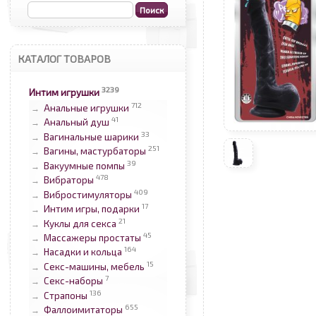
КАТАЛОГ ТОВАРОВ
3239
Интим игрушки
712
Анальные игрушки
→
41
Анальный душ
→
33
Вагинальные шарики
→
251
Вагины, мастурбаторы
→
39
Вакуумные помпы
→
478
Вибраторы
→
409
Вибростимуляторы
→
17
Интим игры, подарки
→
21
Куклы для секса
→
45
Массажеры простаты
→
164
Насадки и кольца
→
15
Секс-машины, мебель
→
7
Секс-наборы
→
136
Страпоны
→
655
Фаллоимитаторы
→