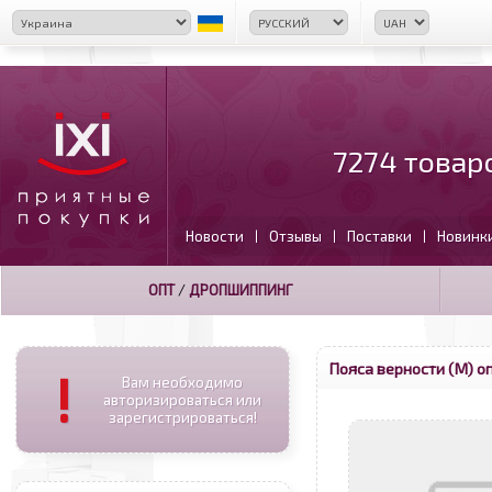
7274 товар
Новости
Отзывы
Поставки
Новинк
|
|
|
ОПТ
/
ДРОПШИППИНГ
Пояса верности (М) о
!
Вам необходимо
авторизироваться или
зарегистрироваться!