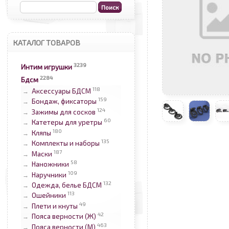
КАТАЛОГ ТОВАРОВ
3239
Интим игрушки
2284
Бдсм
118
Аксессуары БДСМ
→
159
Бондаж, фиксаторы
→
124
Зажимы для сосков
→
60
Катетеры для уретры
→
180
Кляпы
→
135
Комплекты и наборы
→
187
Маски
→
58
Наножники
→
109
Наручники
→
132
Одежда, белье БДСМ
→
113
Ошейники
→
49
Плети и кнуты
→
42
Пояса верности (Ж)
→
463
Пояса верности (М)
→