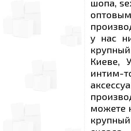
шопа, se
опто
произво
у нас н
крупный
Киеве, 
интим-
аксесс
произво
можете к
крупны