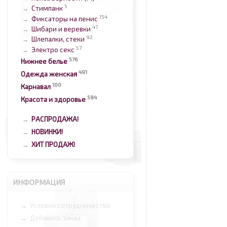
5
Стимпанк
→
154
Фиксаторы на пенис
→
47
Шибари и веревки
→
92
Шлепалки, стеки
→
57
Электро секс
→
576
Нижнее белье
491
Одежда женская
100
Карнавал
584
Красота и здоровье
РАСПРОДАЖА!
→
НОВИНКИ!
→
ХИТ ПРОДАЖ!
→
ИНФОРМАЦИЯ
Условия сотрудничества
→
Добавить заказ
→