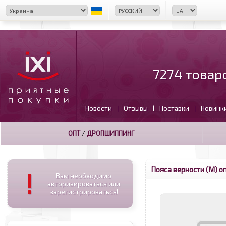
7274 товар
Новости
Отзывы
Поставки
Новинк
|
|
|
ОПТ
/
ДРОПШИППИНГ
Пояса верности (М) о
!
Вам необходимо
авторизироваться или
зарегистрироваться!