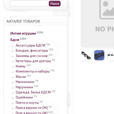
КАТАЛОГ ТОВАРОВ
3239
Интим игрушки
2284
Бдсм
118
Аксессуары БДСМ
→
159
Бондаж, фиксаторы
→
124
Зажимы для сосков
→
60
Катетеры для уретры
→
180
Кляпы
→
135
Комплекты и наборы
→
187
Маски
→
58
Наножники
→
109
Наручники
→
132
Одежда, белье БДСМ
→
113
Ошейники
→
49
Плети и кнуты
→
42
Пояса верности (Ж)
→
463
Пояса верности (М)
→