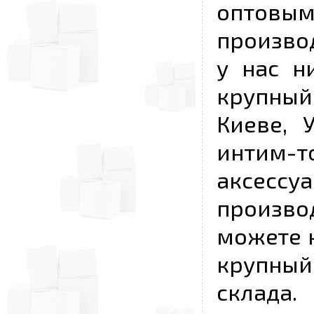
опто
произво
у нас н
крупный
Киеве, 
интим-
аксесс
произво
можете к
крупны
склада