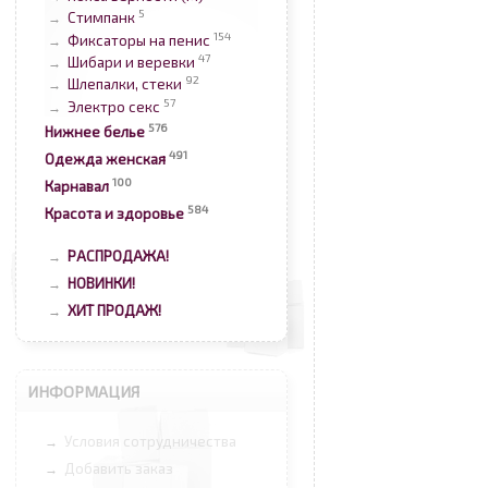
5
Стимпанк
→
154
Фиксаторы на пенис
→
47
Шибари и веревки
→
92
Шлепалки, стеки
→
57
Электро секс
→
576
Нижнее белье
491
Одежда женская
100
Карнавал
584
Красота и здоровье
РАСПРОДАЖА!
→
НОВИНКИ!
→
ХИТ ПРОДАЖ!
→
ИНФОРМАЦИЯ
Условия сотрудничества
→
Добавить заказ
→