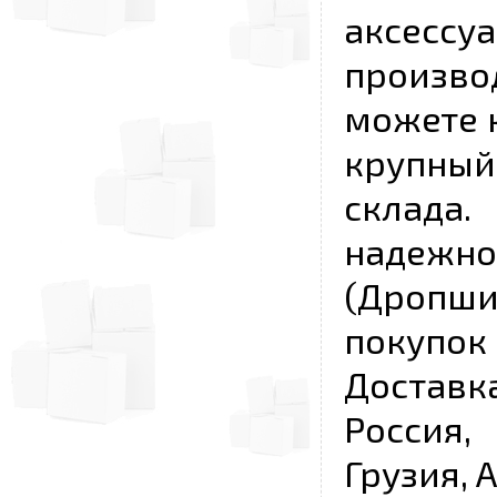
аксесс
произво
можете 
крупны
склада
надежно
(Дропш
покупо
Достав
Россия,
Грузия, 