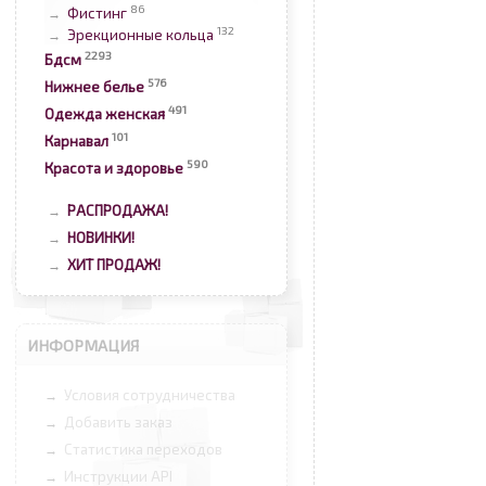
86
Фистинг
→
132
Эрекционные кольца
→
2293
Бдсм
576
Нижнее белье
491
Одежда женская
101
Карнавал
590
Красота и здоровье
РАСПРОДАЖА!
→
НОВИНКИ!
→
ХИТ ПРОДАЖ!
→
ИНФОРМАЦИЯ
Условия сотрудничества
→
Добавить заказ
→
Статистика переходов
→
Инструкции API
→