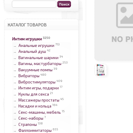
КАТАЛОГ ТОВАРОВ
3250
Интим игрушки
713
Анальные игрушки
→
42
Анальный душ
→
34
Вагинальные шарики
→
253
Вагины, мастурбаторы
→
39
Вакуумные помпы
→
480
Вибраторы
→
409
Вибростимуляторы
→
17
Интим игры, подарки
→
21
Куклы для секса
→
45
Массажеры простаты
→
164
Насадки и кольца
→
15
Секс-машины, мебель
→
7
Секс-наборы
→
138
Страпоны
→
655
Фаллоимитаторы
→