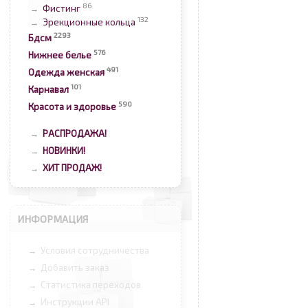
86
Фистинг
→
132
Эрекционные кольца
→
2293
Бдсм
576
Нижнее белье
491
Одежда женская
101
Карнавал
590
Красота и здоровье
РАСПРОДАЖА!
→
НОВИНКИ!
→
ХИТ ПРОДАЖ!
→
ИНФОРМАЦИЯ
Условия сотрудничества
→
Добавить заказ
→
Статистика переходов
→
Инструкции API
→