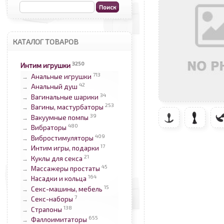
КАТАЛОГ ТОВАРОВ
3250
Интим игрушки
713
Анальные игрушки
→
42
Анальный душ
→
34
Вагинальные шарики
→
253
Вагины, мастурбаторы
→
39
Вакуумные помпы
→
480
Вибраторы
→
409
Вибростимуляторы
→
17
Интим игры, подарки
→
21
Куклы для секса
→
45
Массажеры простаты
→
164
Насадки и кольца
→
15
Секс-машины, мебель
→
7
Секс-наборы
→
138
Страпоны
→
655
Фаллоимитаторы
→