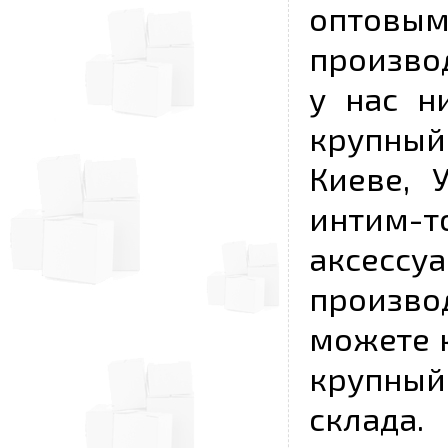
опто
произво
у нас н
крупный
Киеве, 
интим-
аксесс
произво
можете к
крупны
склада