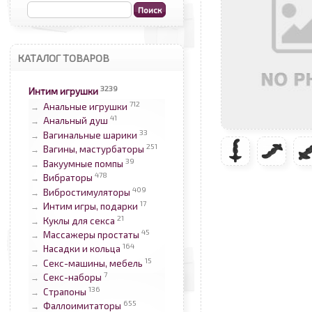
КАТАЛОГ ТОВАРОВ
3239
Интим игрушки
712
Анальные игрушки
→
41
Анальный душ
→
33
Вагинальные шарики
→
251
Вагины, мастурбаторы
→
39
Вакуумные помпы
→
478
Вибраторы
→
409
Вибростимуляторы
→
17
Интим игры, подарки
→
21
Куклы для секса
→
45
Массажеры простаты
→
164
Насадки и кольца
→
15
Секс-машины, мебель
→
7
Секс-наборы
→
136
Страпоны
→
655
Фаллоимитаторы
→