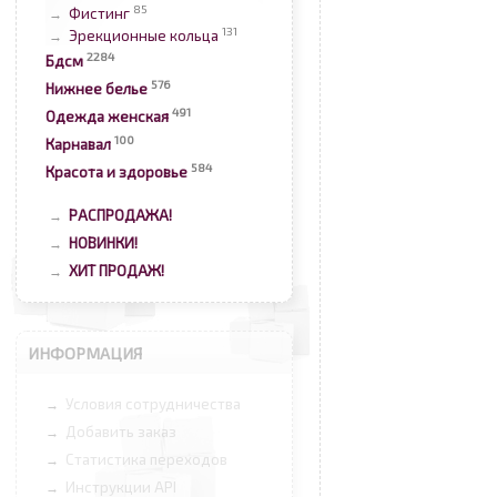
85
Фистинг
→
131
Эрекционные кольца
→
2284
Бдсм
576
Нижнее белье
491
Одежда женская
100
Карнавал
584
Красота и здоровье
РАСПРОДАЖА!
→
НОВИНКИ!
→
ХИТ ПРОДАЖ!
→
ИНФОРМАЦИЯ
Условия сотрудничества
→
Добавить заказ
→
Статистика переходов
→
Инструкции API
→