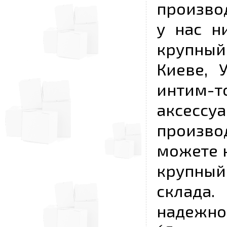
произво
у нас н
крупный
Киеве, 
интим-
аксесс
произво
можете к
крупны
склада
надежно