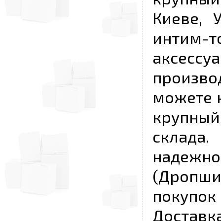
Киеве, 
интим-
аксесс
произво
можете к
крупны
склада
надежно
(Дропш
покупо
Достав