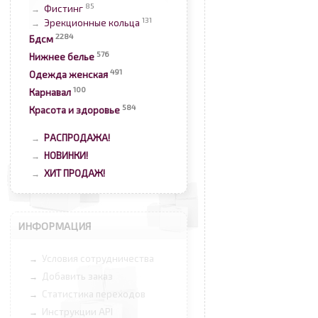
85
Фистинг
→
131
Эрекционные кольца
→
2284
Бдсм
576
Нижнее белье
491
Одежда женская
100
Карнавал
584
Красота и здоровье
РАСПРОДАЖА!
→
НОВИНКИ!
→
ХИТ ПРОДАЖ!
→
ИНФОРМАЦИЯ
Условия сотрудничества
→
Добавить заказ
→
Статистика переходов
→
Инструкции API
→