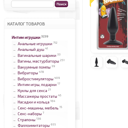
КАТАЛОГ ТОВАРОВ
3239
Интим игрушки
712
Анальные игрушки
→
41
Анальный душ
→
33
Вагинальные шарики
→
251
Вагины, мастурбаторы
→
39
Вакуумные помпы
→
478
Вибраторы
→
409
Вибростимуляторы
→
17
Интим игры, подарки
→
21
Куклы для секса
→
45
Массажеры простаты
→
164
Насадки и кольца
→
15
Секс-машины, мебель
→
7
Секс-наборы
→
136
Страпоны
→
655
Фаллоимитаторы
→