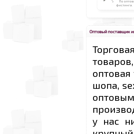
По оптов
фистинга.
Оптовый поставщик и
Торговая
товаров,
оптовая 
шопа, se
опто
произво
у нас н
крупный