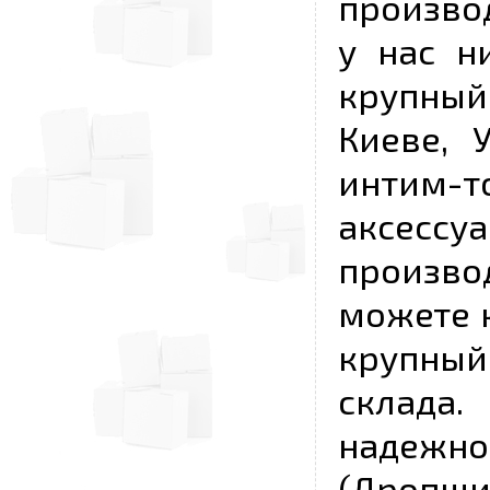
произво
у нас н
крупный
Киеве, 
интим-
аксесс
произво
можете к
крупны
склада
надежно
(Дропш