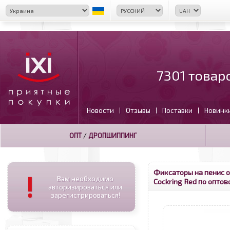
7301 товар
Новости
Отзывы
Поставки
Новинк
|
|
|
ОПТ
/
ДРОПШИППИНГ
Фиксаторы на пенис 
!
Вам необходимо
Cockring Red по оптов
авторизироваться или
зарегистрироваться!