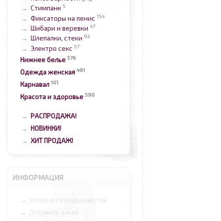
5
Стимпанк
→
154
Фиксаторы на пенис
→
47
Шибари и веревки
→
92
Шлепалки, стеки
→
57
Электро секс
→
576
Нижнее белье
491
Одежда женская
101
Карнавал
590
Красота и здоровье
РАСПРОДАЖА!
→
НОВИНКИ!
→
ХИТ ПРОДАЖ!
→
ИНФОРМАЦИЯ
Условия сотрудничества
→
Добавить заказ
→