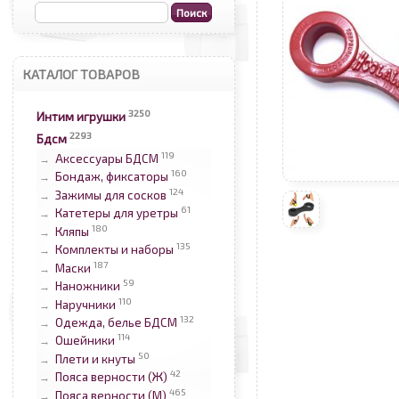
КАТАЛОГ ТОВАРОВ
3250
Интим игрушки
2293
Бдсм
119
Аксессуары БДСМ
→
160
Бондаж, фиксаторы
→
124
Зажимы для сосков
→
61
Катетеры для уретры
→
180
Кляпы
→
135
Комплекты и наборы
→
187
Маски
→
59
Наножники
→
110
Наручники
→
132
Одежда, белье БДСМ
→
114
Ошейники
→
50
Плети и кнуты
→
42
Пояса верности (Ж)
→
465
Пояса верности (М)
→