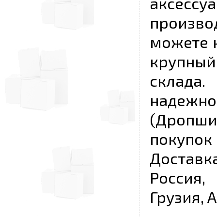
аксесс
произво
можете к
крупны
склада
надежно
(Дропш
покупо
Достав
Россия,
Грузия, 