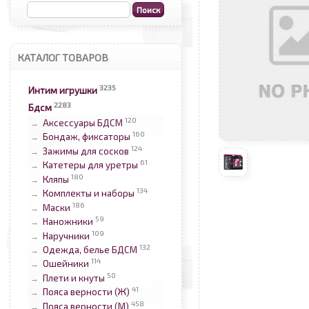
КАТАЛОГ ТОВАРОВ
3235
Интим игрушки
2283
Бдсм
120
Аксессуары БДСМ
→
160
Бондаж, фиксаторы
→
124
Зажимы для сосков
→
61
Катетеры для уретры
→
180
Кляпы
→
134
Комплекты и наборы
→
186
Маски
→
59
Наножники
→
109
Наручники
→
132
Одежда, белье БДСМ
→
114
Ошейники
→
50
Плети и кнуты
→
41
Пояса верности (Ж)
→
458
Пояса верности (М)
→