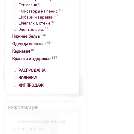
5
Стимпанк
→
154
Фиксаторы на пенис
→
47
Шибари и веревки
→
92
Шлепалки, стеки
→
57
Электро секс
→
576
Нижнее белье
491
Одежда женская
101
Карнавал
587
Красота и здоровье
РАСПРОДАЖА!
→
НОВИНКИ!
→
ХИТ ПРОДАЖ!
→
ИНФОРМАЦИЯ
Условия сотрудничества
→
Добавить заказ
→