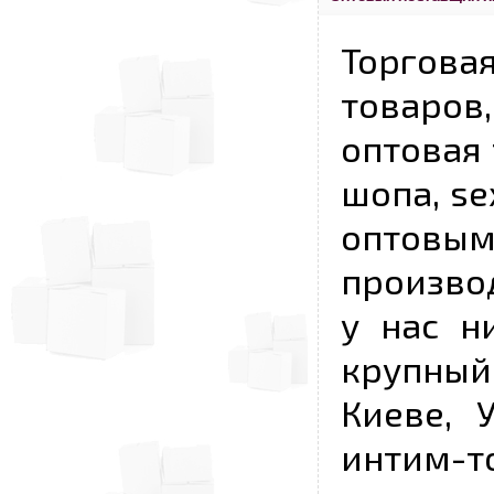
Торговая
товаров,
оптовая 
шопа, se
опто
произво
у нас н
крупный
Киеве, 
интим-