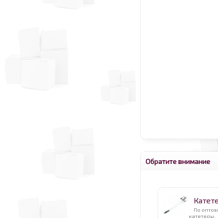
Обратите внимание
Катет
По оптов
катетеры.