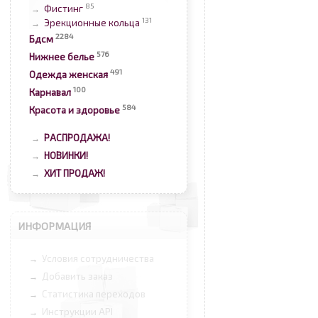
85
Фистинг
→
131
Эрекционные кольца
→
2284
Бдсм
576
Нижнее белье
491
Одежда женская
100
Карнавал
584
Красота и здоровье
РАСПРОДАЖА!
→
НОВИНКИ!
→
ХИТ ПРОДАЖ!
→
ИНФОРМАЦИЯ
Условия сотрудничества
→
Добавить заказ
→
Статистика переходов
→
Инструкции API
→