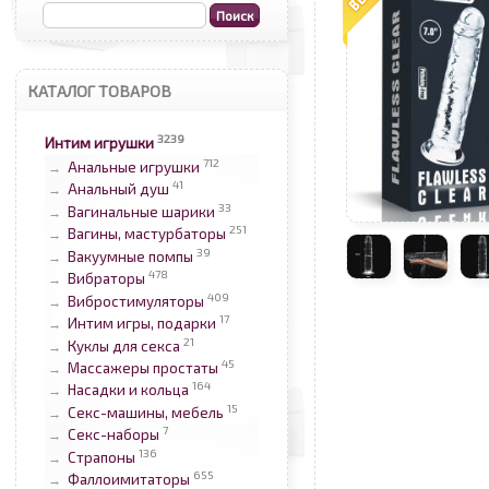
КАТАЛОГ ТОВАРОВ
3239
Интим игрушки
712
Анальные игрушки
→
41
Анальный душ
→
33
Вагинальные шарики
→
251
Вагины, мастурбаторы
→
39
Вакуумные помпы
→
478
Вибраторы
→
409
Вибростимуляторы
→
17
Интим игры, подарки
→
21
Куклы для секса
→
45
Массажеры простаты
→
164
Насадки и кольца
→
15
Секс-машины, мебель
→
7
Секс-наборы
→
136
Страпоны
→
655
Фаллоимитаторы
→