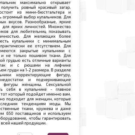
упальник максимально открывает
 получить ровный красивый загар.
состоит из мини-бюстгальтера и
ь огромный выбор купальников. Для
ных вкусов. Разнообразные, яркие
и для ярких личностей. Множество
ников для любительниц показывать
личностью. Для желающих более
 есть купальники с минимальным
 практически ее отсутствием. Для
меются закрытые купальники с
и не только пошивом ткани. Для
ой грудью есть отличные варианты
так и с рюшами на лифчике
м груди на 1-2 размера. В разделе
ьники корректирующие фигуру,
недостатки и подчеркивающие
й фигуры женщины. Сексуальной
ть себя в купальнике - главное
 тот который подойдет именно вам.
но подходит для женщин, которые
последним тенденциям моды. Мы
ественные ткани, кружева и даже
ем 650 поставщиков и используем
борудование, чтобы гарантировать
 всей нашей продукции.