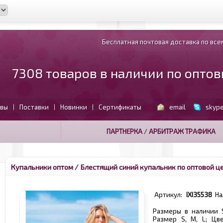
Бесплатная почтовая доставка по всем
7308 товаров в наличии по опто
вы
Поставки
Новинки
Сертификаты
email
skyp
|
|
|
ПАРТНЕРКА
/
АРБИТРАЖ ТРАФИКА
Купальники оптом
/ Блестящий синий купальник по оптовой ц
Артикул:
IXI35538
На
Размеры в наличии S
Размер S, M, L; Цв