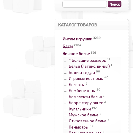
КАТАЛОГ ТОВАРОВ
3239
Интим игрушки
2284
Бдсм
576
Нижнее белье
11
* Большие размеры
→
1
Белье (латекс, винил)
→
60
Боди и тедди
→
40
Игровые костюмы
→
6
Колготы
→
50
Комбинезоны
→
24
Комплекты белья
→
2
Корректирующее
→
192
Купальники
→
5
Мужское белье
→
7
Откровенное белье
→
67
Пеньюары
→
31