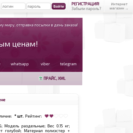
РЕГИСТРАЦИЯ!
Интернет
магазин →
Забыли пароль?
у миру, отправка посылки в день заказа!
вым ценам!
e
whatsapp
viber
telegram
ПРАЙС, XML
ене
личие:
* шт.
Рейтинг:
; Модель раздельные; Вес 0.15 кг;
ет голубой; Материал полиэстер +