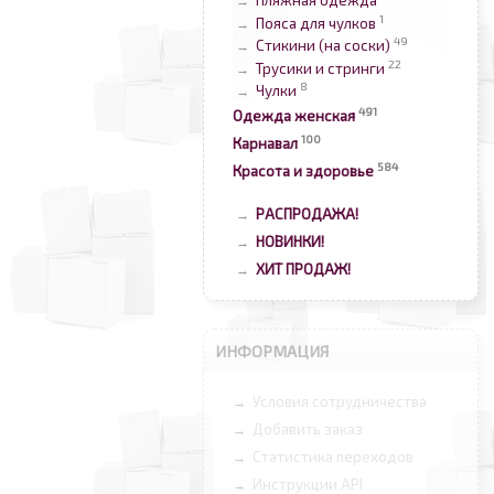
Пляжная одежда
→
1
Пояса для чулков
→
49
Стикини (на соски)
→
22
Трусики и стринги
→
8
Чулки
→
491
Одежда женская
100
Карнавал
584
Красота и здоровье
РАСПРОДАЖА!
→
НОВИНКИ!
→
ХИТ ПРОДАЖ!
→
ИНФОРМАЦИЯ
Условия сотрудничества
→
Добавить заказ
→
Статистика переходов
→
Инструкции API
→