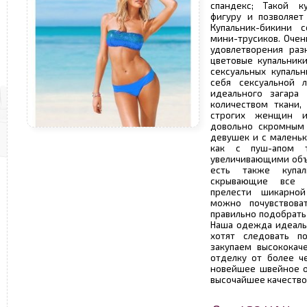
спандекс; Такой к
фигуру и позволяет
Купальник-бикини 
мини-трусиков. Очен
удовлетворения раз
цветовые купальник
сексуальных купаль
себя сексуальной 
идеального загара
количеством ткани,
строгих женщин и
довольно скромным 
девушек и с маленьк
как с пуш-апом 
увеличивающими объе
есть также купал
скрывающие все 
прелести шикарно
можно почувствова
правильно подобрать
Наша одежда идеаль
хотят следовать 
закупаем высококач
отделку от более ч
новейшее швейное о
высочайшее качество