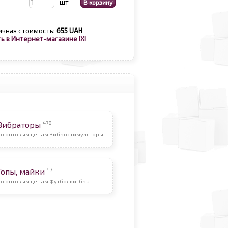
шт
ичная стоимость:
655 UAH
ь в Интернет-магазине IXI
478
Вибраторы
По оптовым ценам Вибростимуляторы.
47
Топы, майки
о оптовым ценам Футболки, бра.