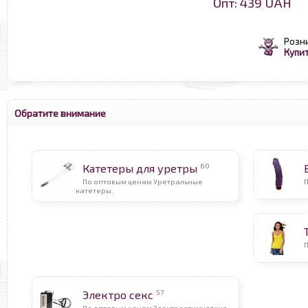
Опт: 439 UAH
Розн
Купит
Обратите внимание
60
Катетеры для уретры
По оптовым ценам Уретральные
катетеры.
П
57
Электро секс
По оптовым ценам Электростимуляция.