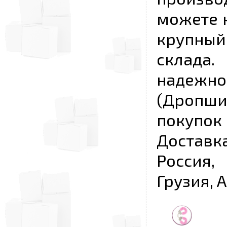
можете к
крупны
склада
надежно
(Дропш
покупо
Достав
Россия,
Грузия, 