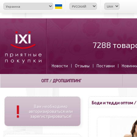
7288 товар
Новости
Отзывы
Поставки
Новинк
|
|
|
ОПТ
/
ДРОПШИППИНГ
Боди и тедди оптом
/
!
Вам необходимо
авторизироваться или
зарегистрироваться!