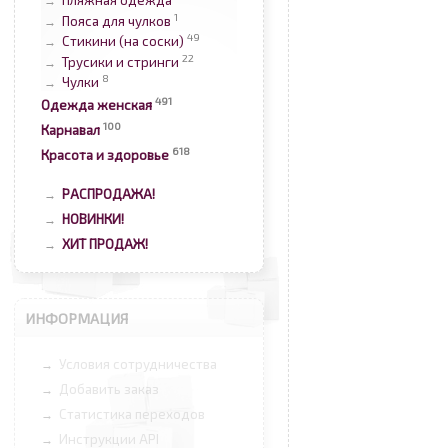
Пляжная одежда
→
1
Пояса для чулков
→
49
Стикини (на соски)
→
22
Трусики и стринги
→
8
Чулки
→
491
Одежда женская
100
Карнавал
618
Красота и здоровье
РАСПРОДАЖА!
→
НОВИНКИ!
→
ХИТ ПРОДАЖ!
→
ИНФОРМАЦИЯ
Условия сотрудничества
→
Добавить заказ
→
Статистика переходов
→
Инструкции API
→