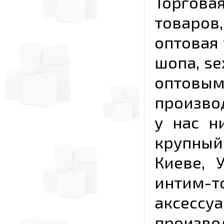
Торговая
товаров,
оптовая 
шопа, se
опто
произво
у нас н
крупный
Киеве, 
интим-
аксесс
произво