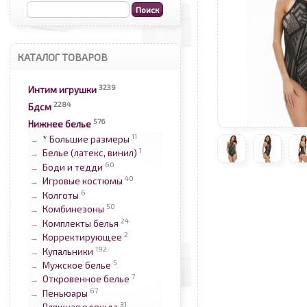
КАТАЛОГ ТОВАРОВ
3239
Интим игрушки
2284
Бдсм
576
Нижнее белье
11
* Большие размеры
→
1
Белье (латекс, винил)
→
60
Боди и тедди
→
40
Игровые костюмы
→
6
Колготы
→
50
Комбинезоны
→
24
Комплекты белья
→
2
Корректирующее
→
192
Купальники
→
5
Мужское белье
→
7
Откровенное белье
→
67
Пеньюары
→
31