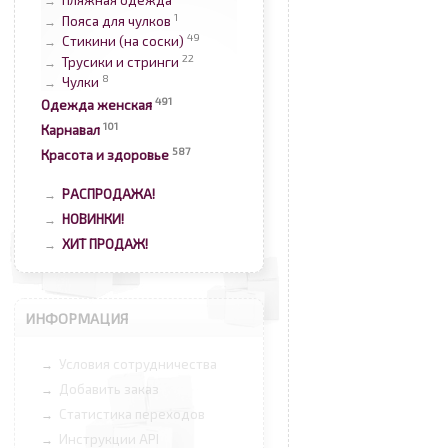
Пляжная одежда
→
1
Пояса для чулков
→
49
Стикини (на соски)
→
22
Трусики и стринги
→
8
Чулки
→
491
Одежда женская
101
Карнавал
587
Красота и здоровье
РАСПРОДАЖА!
→
НОВИНКИ!
→
ХИТ ПРОДАЖ!
→
ИНФОРМАЦИЯ
Условия сотрудничества
→
Добавить заказ
→
Статистика переходов
→
Инструкции API
→