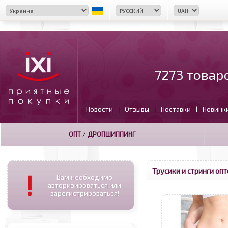
7273 товар
Новости
Отзывы
Поставки
Новинк
|
|
|
ОПТ
/
ДРОПШИППИНГ
Трусики и стринги оп
!
Вам необходимо
авторизироваться или
зарегистрироваться!