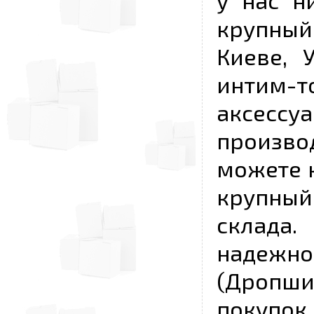
у нас н
крупный
Киеве, 
интим-
аксесс
произво
можете к
крупны
склада
надежно
(Дропш
покупо