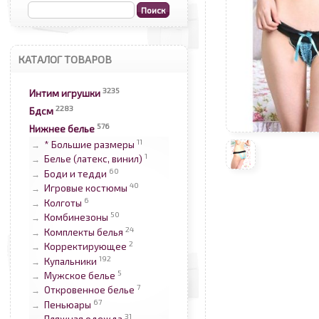
КАТАЛОГ ТОВАРОВ
3235
Интим игрушки
2283
Бдсм
576
Нижнее белье
11
* Большие размеры
→
1
Белье (латекс, винил)
→
60
Боди и тедди
→
40
Игровые костюмы
→
6
Колготы
→
50
Комбинезоны
→
24
Комплекты белья
→
2
Корректирующее
→
192
Купальники
→
5
Мужское белье
→
7
Откровенное белье
→
67
Пеньюары
→
31