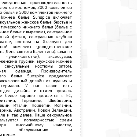
 ежедневная производительность
плектов костюмов, 2000 комплектов
о белья и 5000 комплектов нижнего
Нижнее белье Sunspice включает
ксуальное женское белье, бюстье и
отического нижнего белья (белье с
жнее белье с вырезом), сексуальное
ный фетиш, сексуальная клубная
латье, костюм на Хэллоуин для
чный комплект (рождественское
на День святого Валентина), шланги
 чулки/колготки), аксессуары,
 женские трусики, мужское нижнее
. сексуальные костюмы оптом,
бная одежда. Производитель
его белья Sunspice предлагает
ксклюзивный дизайн из лучших и
териалов. У нас также есть
отдел дизайна и отдел продаж.
е белье хорошо продается в ЕС,
ритании, Германии, Швейцарии,
еции, Италии, Норвегии, Испании,
рике, Австралии, Новой Зеландии,
ле и так далее. Наше сексуальное
льзуется популярностью среди
аря высочайшему качеству,
ьному обслуживанию и
м ценам.