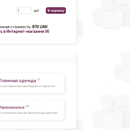
шт
ичная стоимость:
870 UAH
ь в Интернет-магазине IXI
31
Пляжная одежда
о оптовым ценам Парео и саронги.
58
Наножники
о оптовым ценам Фиксаторы для ног.