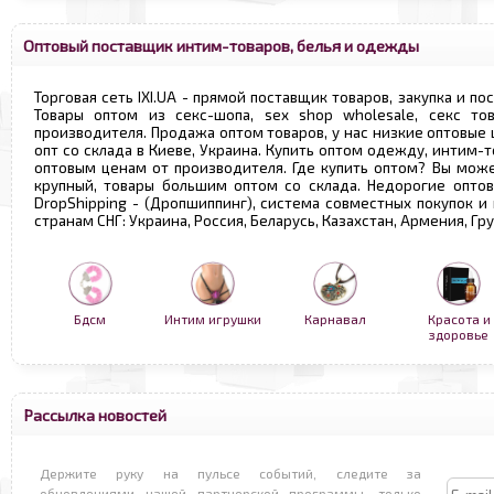
Оптовый поставщик интим-товаров, белья и одежды
Торговая сеть IXI.UA - прямой поставщик товаров, закупка и по
Товары оптом из секс-шопа, sex shop wholesale, секс т
производителя. Продажа оптом товаров, у нас низкие оптовые
опт со склада в Киеве, Украина. Купить оптом одежду, интим-т
оптовым ценам от производителя. Где купить оптом? Вы може
крупный, товары большим оптом со склада. Недорогие опто
DropShipping - (Дропшиппинг), система совместных покупок и
странам СНГ: Украина, Россия, Беларусь, Казахстан, Армения, Г
Бдсм
Интим игрушки
Карнавал
Красота и
здоровье
Рассылка новостей
Держите руку на пульсе событий, следите за
обновлениями нашей партнерской программы, только