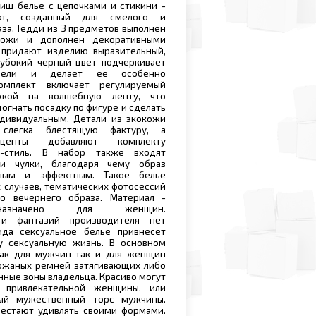
иш белье с цепочками и стикини -
кт, созданный для смелого и
аза. Тедди из 3 предметов выполнен
кожи и дополнен декоративными
 придают изделию выразительный,
лубокий черный цвет подчеркивает
одели и делает ее особенно
Комплект включает регулируемый
жкой на волшебную ленту, что
огнать посадку по фигуре и сделать
дивидуальным. Детали из экокожи
 слегка блестящую фактуру, а
кценты добавляют комплекту
ш-стиль. В набор также входят
 и чулки, благодаря чему образ
нным и эффектным. Такое белье
 случаев, тематических фотосессий
о вечернего образа. Материал -
дназначено для женщин.
 и фантазий производителя нет
ида сексуальное белье привнесет
у сексуальную жизнь. В основном
как для мужчин так и для женщин
кожаных ремней затягивающих либо
ные зоны владельца. Красиво могут
ь привлекательной женщины, или
ный мужественный торс мужчины.
рестают удивлять своими формами.