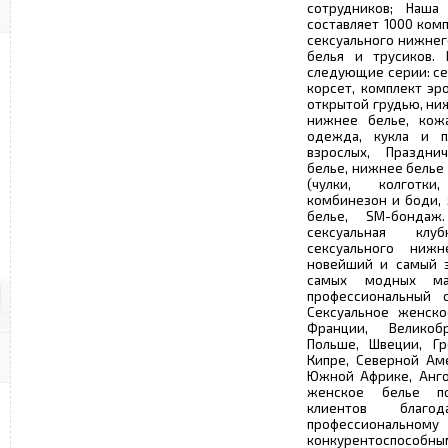
сотрудников; Наша
составляет 1000 ком
сексуального нижнег
белья и трусиков. 
следующие серии: се
корсет, комплект эр
открытой грудью, ни
нижнее белье, кожа
одежда, кукла и п
взрослых, Праздни
белье, нижнее белье 
(чулки, колготки,
комбинезон и боди,
белье, SM-бондаж
сексуальная клу
сексуального нижн
новейший и самый э
самых модных ма
профессиональный 
Сексуальное женско
Франции, Великоб
Польше, Швеции, Гр
Кипре, Северной Аме
Южной Африке, Анго
женское белье по
клиентов благод
профессионал
конкурентоспособны