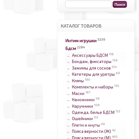
КАТАЛОГ ТОВАРОВ
3239
Интим игрушки
2284
Бдсм
118
Аксессуары БДСМ
→
159
Бондаж, фиксаторы
→
124
Зажимы для сосков
→
60
Катетеры для уретры
→
180
Кляпы
→
135
Комплекты и наборы
→
187
Маски
→
58
Наножники
→
109
Наручники
→
132
Одежда, белье БДСМ
→
113
Ошейники
→
49
Плети и кнуты
→
42
Пояса верности (Ж)
→
463
Пояса верности (М)
→