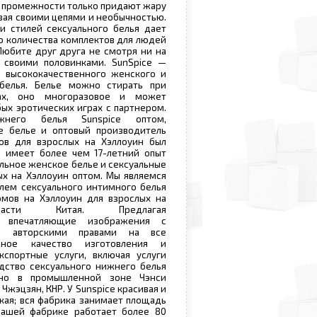
 промежности только придают жару
ивая своими цепями и необычностью.
и стилей сексуального белья дает
о количества комплектов для людей
Любите друг друга не смотря ни на
 своими половинками. SunSpice —
 высококачественного женского и
белья. Белье можно стирать при
рах, оно многоразовое и может
бых эротических играх с партнером.
жнего белья Sunspice оптом,
е белье и оптовый производитель
ов для взрослых на Хэллоуин был
, имеет более чем 17-летний опыт
альное женское белье и сексуальные
х на Хэллоуин оптом. Мы являемся
лем сексуального интимного белья
юмов на Хэллоуин для взрослых на
части Китая. Предлагая
ые впечатляющие изображения с
ея авторскими правами на все
жное качество изготовления и
кспортные услуги, включая услуги
дство сексуального нижнего белья
ено в промышленной зоне Чэнси
Чжэцзян, КНР. У Sunspice красивая и
кая; вся фабрика занимает площадь
нашей фабрике работает более 80