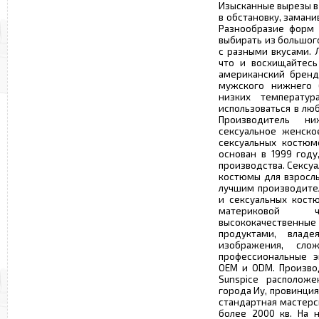
Изысканные вырезы в
в обстановку, заман
Разнообразие форм 
выбирать из большог
с разными вкусами. 
что и восхищайтесь
американский бренд
мужского нижнего 
низких температу
использоваться в лю
Производитель ни
сексуальное женско
сексуальных костюм
основан в 1999 году
производства. Сексу
костюмы для взрослы
лучшим производите
и сексуальных кост
материковой 
высококачественн
продуктами, влад
изображения, сло
профессиональные э
OEM и ODM. Произво
Sunspice располож
города Иу, провинция 
стандартная мастерс
более 2000 кв. На 