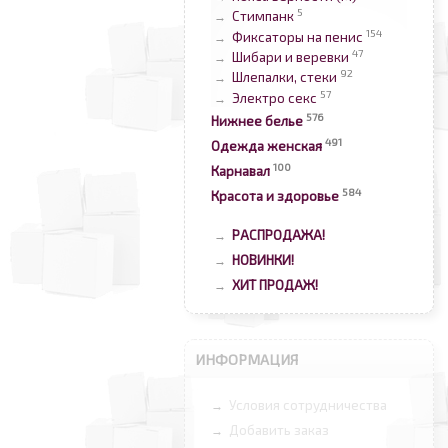
5
Стимпанк
→
154
Фиксаторы на пенис
→
47
Шибари и веревки
→
92
Шлепалки, стеки
→
57
Электро секс
→
576
Нижнее белье
491
Одежда женская
100
Карнавал
584
Красота и здоровье
РАСПРОДАЖА!
→
НОВИНКИ!
→
ХИТ ПРОДАЖ!
→
ИНФОРМАЦИЯ
Условия сотрудничества
→
Добавить заказ
→