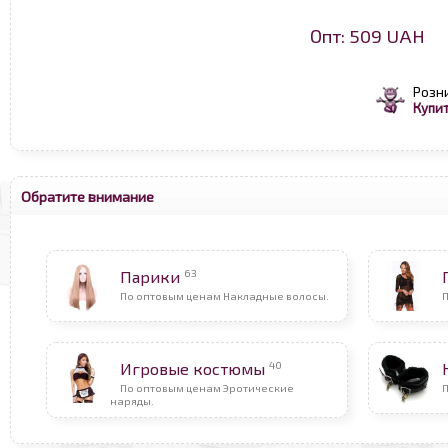
Опт: 509 UAH
Розн
Купит
Обратите внимание
63
Парики
По оптовым ценам Накладные волосы.
П
40
Игровые костюмы
По оптовым ценам Эротические
П
наряды.