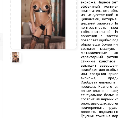
экокожа; Черное фет
эффектный компле
притягательного обр
из искусственной 
цепочками, которые
дерзкий характер. Г
контрастность м
соблазнительной. 
воротник с засте
позволяет удобно под
образ еще более ин
создают гладкую,
металлические а
характерный фети
стикини, крестики
выглядит заверше
подойдет для особых
или создания ярког
экокожа, пре
Изобретательности
предела. Разного в
яркие краски в ваш
сексуальное белье 
состоит из черных 
опоясывающих эроген
подчеркивать груд
опоясать подкачан
Трусики тоже не пе