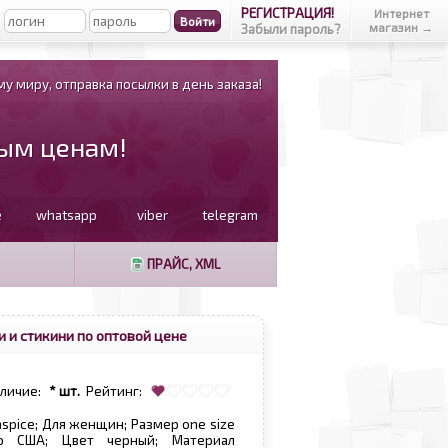
РЕГИСТРАЦИЯ!
Интернет
магазин →
Забыли пароль?
у миру, отправка посылки в день заказа!
вым ценам!
e
whatsapp
viber
telegram
ПРАЙС, XML
 и стикини по оптовой цене
аличие:
* шт.
Рейтинг:
nspice; Для женщин; Размер one size
во США; Цвет черный; Материал