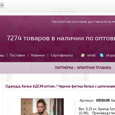
Бесплатная почтовая доставка по всем
7274 товаров в наличии по опто
вы
Поставки
Новинки
Сертификаты
email
skyp
|
|
|
ПАРТНЕРКА
/
АРБИТРАЖ ТРАФИКА
Одежда, белье БДСМ оптом
/ Черное фетиш белье с цепочками
Артикул:
IXI58498
Н
Вес 0.25 кг; Бренд Su
(S/M); Производст