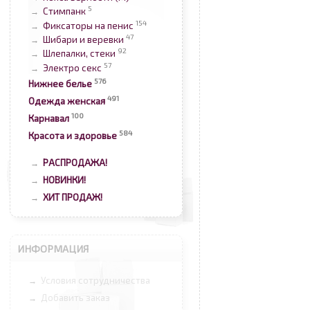
5
Стимпанк
→
154
Фиксаторы на пенис
→
47
Шибари и веревки
→
92
Шлепалки, стеки
→
57
Электро секс
→
576
Нижнее белье
491
Одежда женская
100
Карнавал
584
Красота и здоровье
РАСПРОДАЖА!
→
НОВИНКИ!
→
ХИТ ПРОДАЖ!
→
ИНФОРМАЦИЯ
Условия сотрудничества
→
Добавить заказ
→