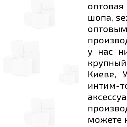
оптовая 
шопа, se
опто
произво
у нас н
крупный
Киеве, 
интим-
аксесс
произво
можете к