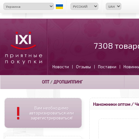
7308 товар
Новости
Отзывы
Поставки
Новинк
|
|
|
ОПТ
/
ДРОПШИППИНГ
Наножники оптом
/ Ч
!
Вам необходимо
авторизироваться или
зарегистрироваться!