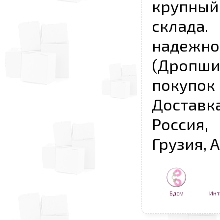
крупны
склада
надежно
(Дропш
покупо
Достав
Россия,
Грузия, 
Бдсм
Инт