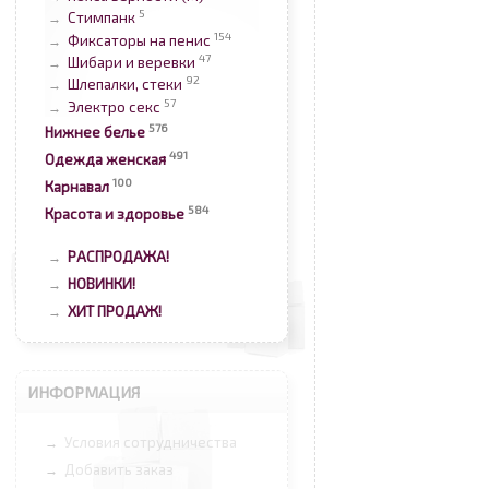
5
Стимпанк
→
154
Фиксаторы на пенис
→
47
Шибари и веревки
→
92
Шлепалки, стеки
→
57
Электро секс
→
576
Нижнее белье
491
Одежда женская
100
Карнавал
584
Красота и здоровье
РАСПРОДАЖА!
→
НОВИНКИ!
→
ХИТ ПРОДАЖ!
→
ИНФОРМАЦИЯ
Условия сотрудничества
→
Добавить заказ
→