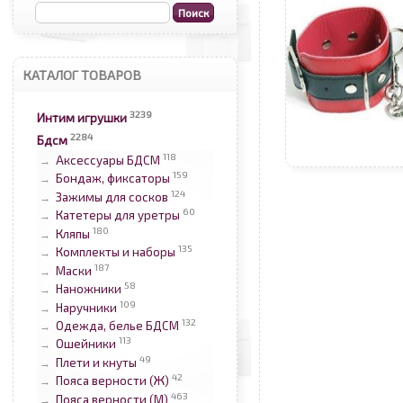
КАТАЛОГ ТОВАРОВ
3239
Интим игрушки
2284
Бдсм
118
Аксессуары БДСМ
→
159
Бондаж, фиксаторы
→
124
Зажимы для сосков
→
60
Катетеры для уретры
→
180
Кляпы
→
135
Комплекты и наборы
→
187
Маски
→
58
Наножники
→
109
Наручники
→
132
Одежда, белье БДСМ
→
113
Ошейники
→
49
Плети и кнуты
→
42
Пояса верности (Ж)
→
463
Пояса верности (М)
→