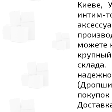
Киеве, 
интим-
аксесс
произво
можете к
крупны
склада
надежно
(Дропш
покупо
Достав