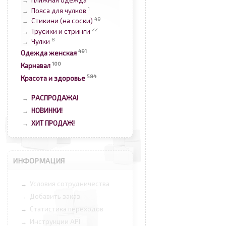
Пляжная одежда
→
1
Пояса для чулков
→
49
Стикини (на соски)
→
22
Трусики и стринги
→
8
Чулки
→
491
Одежда женская
100
Карнавал
584
Красота и здоровье
РАСПРОДАЖА!
→
НОВИНКИ!
→
ХИТ ПРОДАЖ!
→
ИНФОРМАЦИЯ
Условия сотрудничества
→
Добавить заказ
→
Статистика переходов
→
Инструкции API
→