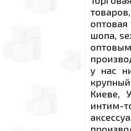
Торговая
товаров,
оптовая 
шопа, se
опто
произво
у нас н
крупный
Киеве, 
интим-
аксесс
произво