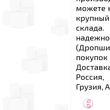
можете к
крупны
склада
надежно
(Дропш
покупо
Достав
Россия,
Грузия, 