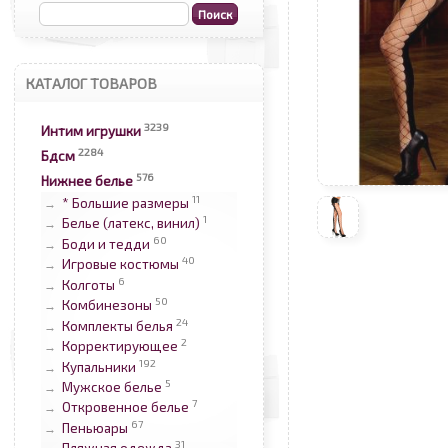
КАТАЛОГ ТОВАРОВ
3239
Интим игрушки
2284
Бдсм
576
Нижнее белье
11
* Большие размеры
→
1
Белье (латекс, винил)
→
60
Боди и тедди
→
40
Игровые костюмы
→
6
Колготы
→
50
Комбинезоны
→
24
Комплекты белья
→
2
Корректирующее
→
192
Купальники
→
5
Мужское белье
→
7
Откровенное белье
→
67
Пеньюары
→
31