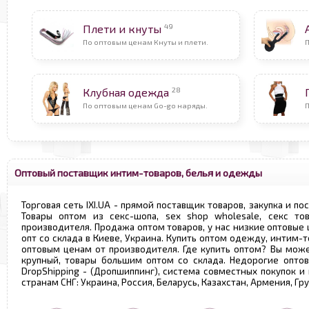
49
Плети и кнуты
По оптовым ценам Кнуты и плети.
П
28
Клубная одежда
По оптовым ценам Go-go наряды.
Оптовый поставщик интим-товаров, белья и одежды
Торговая сеть IXI.UA - прямой поставщик товаров, закупка и по
Товары оптом из секс-шопа, sex shop wholesale, секс т
производителя. Продажа оптом товаров, у нас низкие оптовые
опт со склада в Киеве, Украина. Купить оптом одежду, интим-т
оптовым ценам от производителя. Где купить оптом? Вы може
крупный, товары большим оптом со склада. Недорогие опто
DropShipping - (Дропшиппинг), система совместных покупок и
странам СНГ: Украина, Россия, Беларусь, Казахстан, Армения, Г