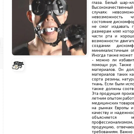
глаза. Белый шар-к
Высококачественный 
случаях: невозмож
невозможность ч
состояние дискомфор
не смог издавать 
размерам кляп кото
части рта и хорошо
возможности двигать
создании диском
минималистичным о
Иногда также может 
- можно ли избавит
помощи рук. Также 
материалов. Он дол
материалов таких ка
сорта резины, натур
ткань. Если были исп
также должны соотв
Эта продукция произ
летним опытом работ
медицинских товаров
на рынках Европы и
качеству и надежнос
объясняется 
профессионализмом,
продукцию, отвечаю
требованиям. Важно 