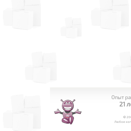
Опыт ра
21 л
© 20
Любое коп