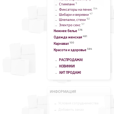
5
Стимпанк
→
154
Фиксаторы на пенис
→
47
Шибари и веревки
→
92
Шлепалки, стеки
→
57
Электро секс
→
576
Нижнее белье
491
Одежда женская
100
Карнавал
584
Красота и здоровье
РАСПРОДАЖА!
→
НОВИНКИ!
→
ХИТ ПРОДАЖ!
→
ИНФОРМАЦИЯ
Условия сотрудничества
→
Добавить заказ
→