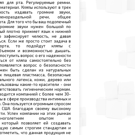
ляп для рта. Регулируемые ремни.
материал. Кляпы используют в трех
ность издавать громкие звуки,
ленораздельной речи, общее
та. Для того что бы ваш подопечный
громкие звуки нужен большой по
рый плотно прижмет язык к нижней
 зафиксирует челюсть, не давая
ся. Если же просто стоит задача в
форта, то подойдут кляпы с
бъемом и возможностью дышать.
поступить вопрос о его надежности
ься от кляпа самостоятельно без
появляется вопрос о безопасности
жен быть сделан из натуральных
к пищевая пластмасса, безопасные
ального латекса, кожи, дерево или
ользованы какие-то красители - они
етствовать гигиеническим нормам.
водится компанией с более чем 30-
ы в сфере производства интимных и
. Она пользуется огромным спросом
 США благодаря своему высокому
ти. Успех компании на этих рынках
многолетним опытом и
 который позволяет ей создавать
щую самым строгим стандартам и
отметить, что данная продукция не