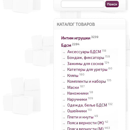
КАТАЛОГ ТОВАРОВ
3239
Интим игрушки
2284
Бдсм
118
Аксессуары БДСМ
→
159
Бондаж, фиксаторы
→
124
Зажимы для сосков
→
60
Катетеры для уретры
→
180
Кляпы
→
135
Комплекты и наборы
→
187
Маски
→
58
Наножники
→
109
Наручники
→
132
Одежда, белье БДСМ
→
113
Ошейники
→
49
Плети и кнуты
→
42
Пояса верности (Ж)
→
463
Пояса верности (М)
→