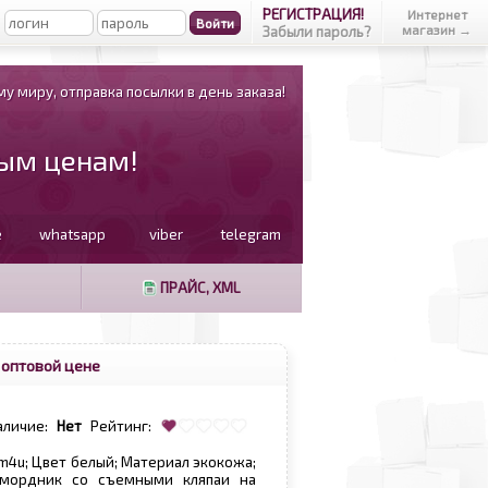
РЕГИСТРАЦИЯ!
Интернет
магазин →
Забыли пароль?
у миру, отправка посылки в день заказа!
вым ценам!
e
whatsapp
viber
telegram
ПРАЙС, XML
 оптовой цене
аличие:
Нет
Рейтинг:
sm4u; Цвет белый; Материал экокожа;
мордник со съемными кляпаи на