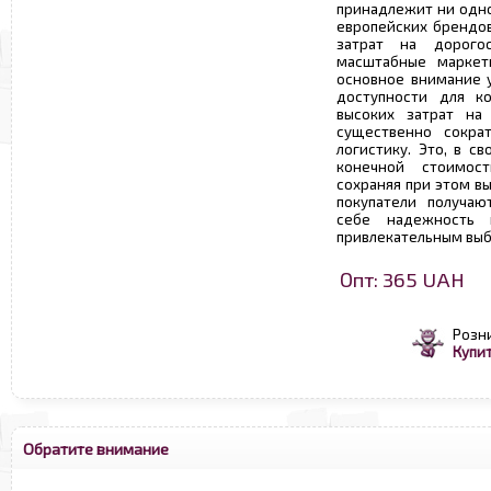
принадлежит ни одно
европейских брендов
затрат на дорого
масштабные маркети
основное внимание у
доступности для ко
высоких затрат на 
существенно сокра
логистику. Это, в с
конечной стоимос
сохраняя при этом в
покупатели получаю
себе надежность 
привлекательным выб
Опт: 365 UAH
Розн
Купит
Обратите внимание