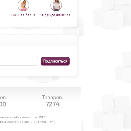
Нижнее белье
Одежда женская
ов:
Товаров:
00
7274
ляется собственностью IXI™.
 маркой. (Time: 0.89 From: Ref: )