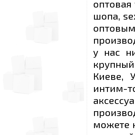
оптовая 
шопа, se
опто
произво
у нас н
крупный
Киеве, 
интим-
аксесс
произво
можете к