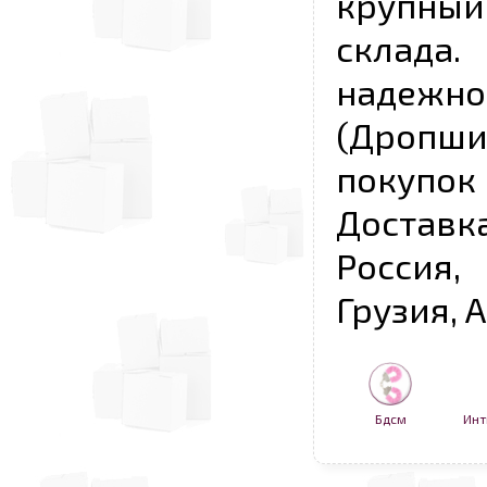
крупны
склада
надежно
(Дропш
покупо
Достав
Россия,
Грузия, 
Бдсм
Инт