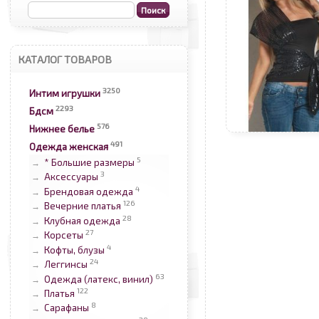
КАТАЛОГ ТОВАРОВ
3250
Интим игрушки
2293
Бдсм
576
Нижнее белье
491
Одежда женская
5
* Большие размеры
→
3
Аксессуары
→
4
Брендовая одежда
→
126
Вечерние платья
→
28
Клубная одежда
→
27
Корсеты
→
4
Кофты, блузы
→
24
Леггинсы
→
63
Одежда (латекс, винил)
→
122
Платья
→
8
Сарафаны
→