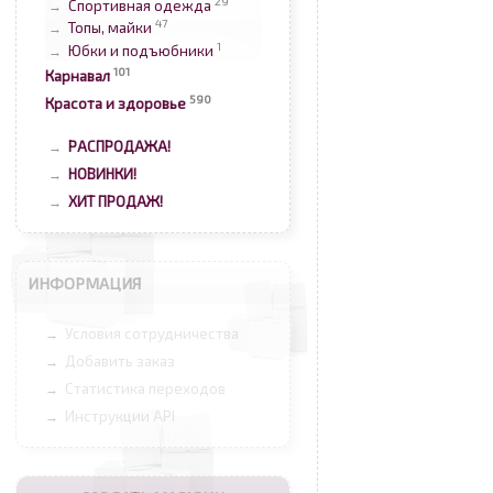
29
Спортивная одежда
→
47
Топы, майки
→
1
Юбки и подъюбники
→
101
Карнавал
590
Красота и здоровье
РАСПРОДАЖА!
→
НОВИНКИ!
→
ХИТ ПРОДАЖ!
→
ИНФОРМАЦИЯ
Условия сотрудничества
→
Добавить заказ
→
Статистика переходов
→
Инструкции API
→