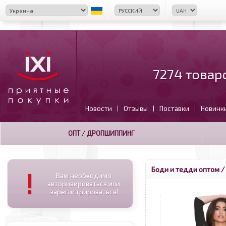
7274 товар
Новости
Отзывы
Поставки
Новинк
|
|
|
ОПТ
/
ДРОПШИППИНГ
Боди и тедди оптом
/
!
Вам необходимо
авторизироваться или
зарегистрироваться!