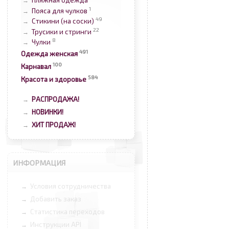
Пляжная одежда
→
1
Пояса для чулков
→
49
Стикини (на соски)
→
22
Трусики и стринги
→
8
Чулки
→
491
Одежда женская
100
Карнавал
584
Красота и здоровье
РАСПРОДАЖА!
→
НОВИНКИ!
→
ХИТ ПРОДАЖ!
→
ИНФОРМАЦИЯ
Условия сотрудничества
→
Добавить заказ
→
Статистика переходов
→
Инструкции API
→