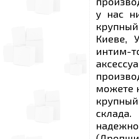
произво
у нас н
крупный
Киеве, 
интим-
аксесс
произво
можете к
крупны
склада
надежно
(Дропш