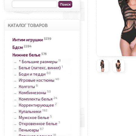
КАТАЛОГ ТОВАРОВ
3239
Интим игрушки
2284
Бдсм
576
Нижнее белье
11
* Большие размеры
→
1
Белье (латекс, винил)
→
60
Боди и тедди
→
40
Игровые костюмы
→
6
Колготы
→
50
Комбинезоны
→
24
Комплекты белья
→
2
Корректирующее
→
192
Купальники
→
5
Мужское белье
→
7
Откровенное белье
→
67
Пеньюары
→
31