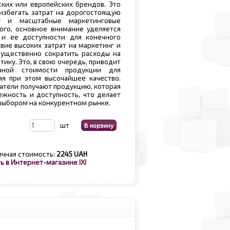
ких или европейских брендов. Это
избегать затрат на дорогостоящую
ку и масштабные маркетинговые
ого, основное внимание уделяется
 и ее доступности для конечного
твие высоких затрат на маркетинг и
существенно сократить расходы на
тику. Это, в свою очередь, приводит
ной стоимости продукции для
яя при этом высочайшее качество.
патели получают продукцию, которая
ежность и доступность, что делает
выбором на конкурентном рынке.
шт
чная стоимость:
2245 UAH
ь в Интернет-магазине IXI