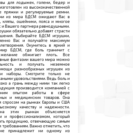
овы для лодыжек, голени, бедер и
 изготовлен из высококачественной
е пряжки и регулируемые ремни.
чи из мира БДСМ ожидают Вас в
, кляпы, ошейники, пояса и многое
ас и Вашего партнера равнодушными.
грушки обязательно добавят страсти
шения. Выбирайте БДСМ игрушки,
менно Вас и получайте максимум
влетворения. Окунитесь в яркий и
мир БДСМ, где боль граничит с
 желание обжигает плоть. Все
вные фантазии вашего мира можно
льность и получать неземное
омощи разнообразных игрушек из
 и наборы. Смотрите только не
ваными удовольствиями. Ведь боль и
зко а грань между ними так легко
одукция производится компанией с
тним опытом работы в сфере
ных и медицинских товаров. Она
м спросом на рынках Европы и США
ысокому качеству и надежности.
на этих рынках объясняется
м и профессионализмом, который
вать продукцию, отвечающую самым
и требованиям. Важно отметить, что
 не принадлежит ни одному из