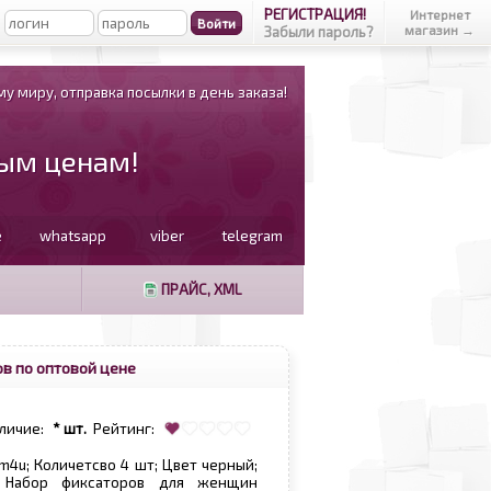
РЕГИСТРАЦИЯ!
Интернет
магазин →
Забыли пароль?
у миру, отправка посылки в день заказа!
вым ценам!
e
whatsapp
viber
telegram
ПРАЙС, XML
в по оптовой цене
личие:
* шт.
Рейтинг:
sm4u; Количетсво 4 шт; Цвет черный;
; Набор фиксаторов для женщин