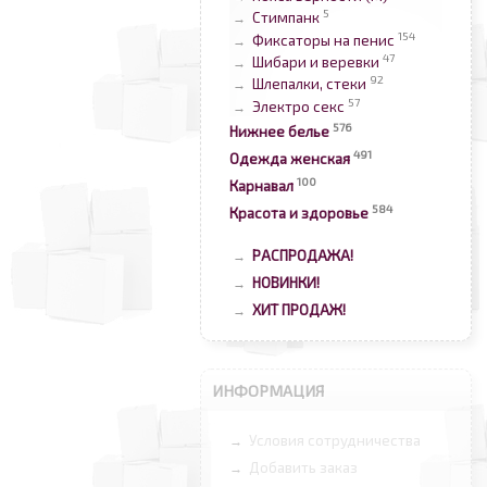
5
Стимпанк
→
154
Фиксаторы на пенис
→
47
Шибари и веревки
→
92
Шлепалки, стеки
→
57
Электро секс
→
576
Нижнее белье
491
Одежда женская
100
Карнавал
584
Красота и здоровье
РАСПРОДАЖА!
→
НОВИНКИ!
→
ХИТ ПРОДАЖ!
→
ИНФОРМАЦИЯ
Условия сотрудничества
→
Добавить заказ
→