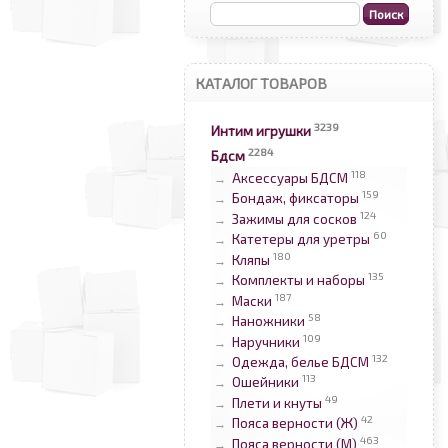
КАТАЛОГ ТОВАРОВ
3239
Интим игрушки
2284
Бдсм
118
Аксессуары БДСМ
→
159
Бондаж, фиксаторы
→
124
Зажимы для сосков
→
60
Катетеры для уретры
→
180
Кляпы
→
135
Комплекты и наборы
→
187
Маски
→
58
Наножники
→
109
Наручники
→
132
Одежда, белье БДСМ
→
113
Ошейники
→
49
Плети и кнуты
→
42
Пояса верности (Ж)
→
463
Пояса верности (М)
→