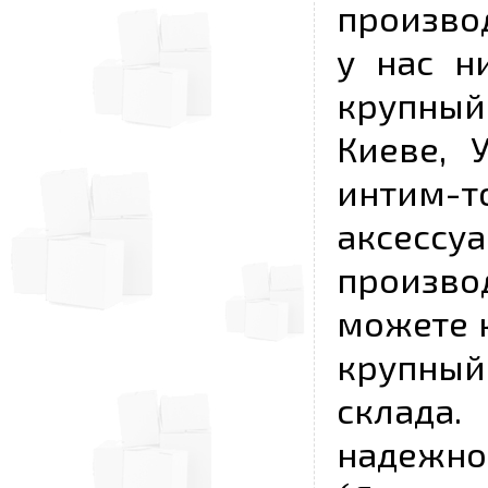
произво
у нас н
крупный
Киеве, 
интим-
аксесс
произво
можете к
крупны
склада
надежно