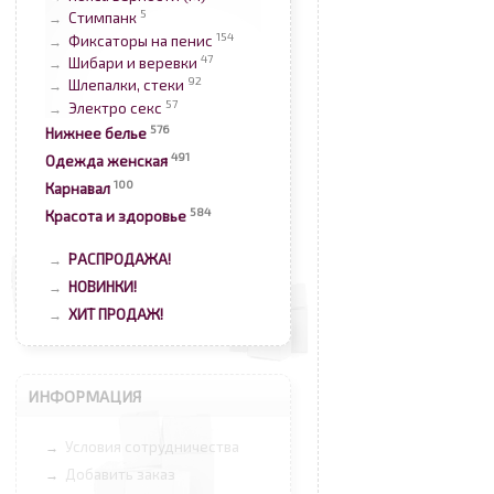
5
Стимпанк
→
154
Фиксаторы на пенис
→
47
Шибари и веревки
→
92
Шлепалки, стеки
→
57
Электро секс
→
576
Нижнее белье
491
Одежда женская
100
Карнавал
584
Красота и здоровье
РАСПРОДАЖА!
→
НОВИНКИ!
→
ХИТ ПРОДАЖ!
→
ИНФОРМАЦИЯ
Условия сотрудничества
→
Добавить заказ
→