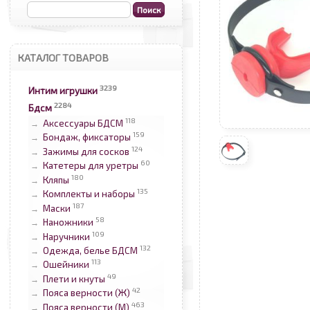
КАТАЛОГ ТОВАРОВ
3239
Интим игрушки
2284
Бдсм
118
Аксессуары БДСМ
→
159
Бондаж, фиксаторы
→
124
Зажимы для сосков
→
60
Катетеры для уретры
→
180
Кляпы
→
135
Комплекты и наборы
→
187
Маски
→
58
Наножники
→
109
Наручники
→
132
Одежда, белье БДСМ
→
113
Ошейники
→
49
Плети и кнуты
→
42
Пояса верности (Ж)
→
463
Пояса верности (М)
→