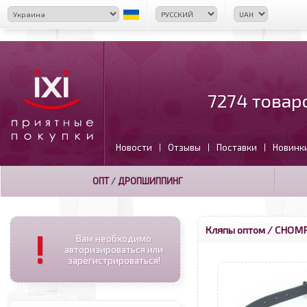
7274 товар
Новости
Отзывы
Поставки
Новинк
|
|
|
ОПТ
/
ДРОПШИППИНГ
Кляпы оптом
/ CHOMP 
!
Вам необходимо
авторизироваться или
зарегистрироваться!