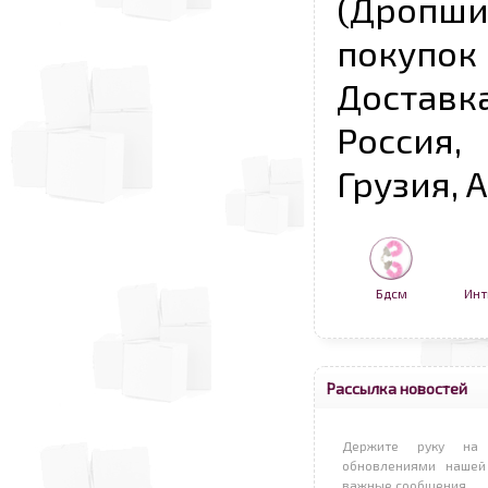
(Дропш
покупо
Достав
Россия,
Грузия, 
Бдсм
Инт
Рассылка новостей
Держите руку на 
обновлениями нашей
важные сообщения.