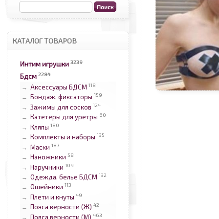
КАТАЛОГ ТОВАРОВ
3239
Интим игрушки
2284
Бдсм
118
Аксессуары БДСМ
→
159
Бондаж, фиксаторы
→
124
Зажимы для сосков
→
60
Катетеры для уретры
→
180
Кляпы
→
135
Комплекты и наборы
→
187
Маски
→
58
Наножники
→
109
Наручники
→
132
Одежда, белье БДСМ
→
113
Ошейники
→
49
Плети и кнуты
→
42
Пояса верности (Ж)
→
463
Пояса верности (М)
→