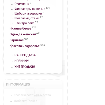
5
Стимпанк
→
154
Фиксаторы на пенис
→
47
Шибари и веревки
→
92
Шлепалки, стеки
→
57
Электро секс
→
576
Нижнее белье
491
Одежда женская
100
Карнавал
584
Красота и здоровье
РАСПРОДАЖА!
→
НОВИНКИ!
→
ХИТ ПРОДАЖ!
→
ИНФОРМАЦИЯ
Условия сотрудничества
→
Добавить заказ
→