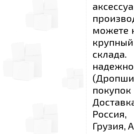
аксесс
произво
можете к
крупны
склада
надежно
(Дропш
покупо
Достав
Россия,
Грузия, 