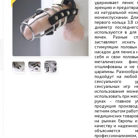
удерживает пенис 
эрекцию и предотвра
из натуральной кожи
мочеиспускании. Дли
первого кольца 3,8 см
диаметр последнег
используются в для
яичек. Разные сп
заставляют иска
стимуляции половых
насадок для пениса 
себя и свои половы
металических фик
отшлифованы и не 
царапины. Разнообра
подойдут на любой
сексуального уд
сексуальных игр н
использования може
использовать при жес
руках - главное у
продукция производ
летним опытом работ
медицинских товаров
на рынках Европы и
качеству и надежнос
объясняется 
профессионализмом,