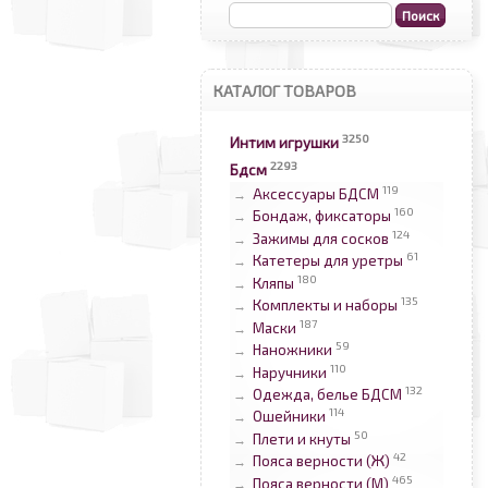
КАТАЛОГ ТОВАРОВ
3250
Интим игрушки
2293
Бдсм
119
Аксессуары БДСМ
→
160
Бондаж, фиксаторы
→
124
Зажимы для сосков
→
61
Катетеры для уретры
→
180
Кляпы
→
135
Комплекты и наборы
→
187
Маски
→
59
Наножники
→
110
Наручники
→
132
Одежда, белье БДСМ
→
114
Ошейники
→
50
Плети и кнуты
→
42
Пояса верности (Ж)
→
465
Пояса верности (М)
→