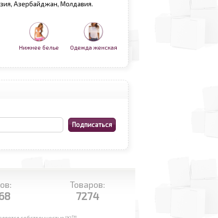
рузия, Азербайджан, Молдавия.
Нижнее белье
Одежда женская
ов:
Товаров:
68
7274
ляется собственностью IXI™.