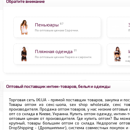
Обратите внимание
67
Пеньюары
По оптовым ценам Сорочки.
П
31
Пляжная одежда
По оптовым ценам Парео и саронги.
на
Оптовый поставщик интим-товаров, белья и одежды
Торговая сеть IXI.UA - прямой поставщик товаров, закупка и по
Товары оптом из секс-шопа, sex shop wholesale, секс т
производителя. Продажа оптом товаров, у нас низкие оптовые
опт со склада в Киеве, Украина. Купить оптом одежду, интим-т
оптовым ценам от производителя. Где купить оптом? Вы може
крупный, товары большим оптом со склада. Недорогие опто
DropShipping - (Дропшиппинг), система совместных покупок и