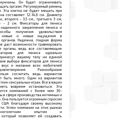
мужчины. Он будет ограничивать
щать оргазм. Регулируемый ремень
. Эта клетка не будет мешать при
на составляет 12-14,6 см. Диаметр
., второго - 3,5 см., третьего 3 см,
о - 2 см. Фиксаторы для пениса
 надежного закрепления пениса и
особы получения удовольствия
ть новые и новые ощущения в
 органов. Надежна, гладкая форма
не даст возможности травмировать
е органы, ведь все составляющие
саторов для пениса идеально
принесут вашему телу ни единой
зие выбора фиксаторов для пениса
 вкус и желание всех любителей
овлетворения. Разнообразие
ельзя сосчитать ведь вариантов
т быть много. Один из вариантов
тких сексуальных играх. Все в ваших
меть вовремя остановиться. Эта
ится компанией с более чем 30-
ы в сфере производства интимных и
. Она пользуется огромным спросом
 США благодаря своему высокому
ти. Успех компании на этих рынках
многолетним опытом и
 который позволяет ей создавать