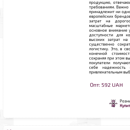
продукцию, отвечаю
требованиям. Важно 
принадлежит ни одно
европейских брендов
затрат на дорого
масштабные маркети
основное внимание у
доступности для ко
высоких затрат на 
существенно сокра
логистику. Это, в с
конечной стоимос
сохраняя при этом в
покупатели получаю
себе надежность 
привлекательным выб
Опт: 592 UAH
Розн
Купит