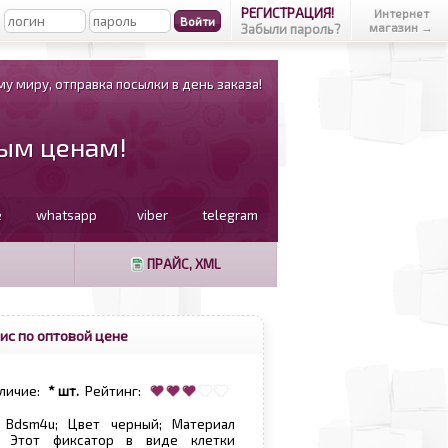
РЕГИСТРАЦИЯ!
Интернет
магазин →
Забыли пароль?
у миру, отправка посылки в день заказа!
вым ценам!
e
whatsapp
viber
telegram
ПРАЙС, XML
ис по оптовой цене
личие:
* шт.
Рейтинг:
 Bdsm4u; Цвет черный; Материал
; Этот фиксатор в виде клетки