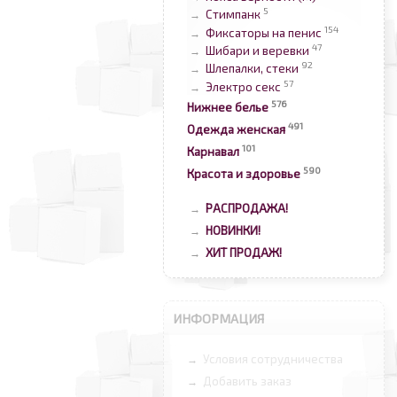
5
Стимпанк
→
154
Фиксаторы на пенис
→
47
Шибари и веревки
→
92
Шлепалки, стеки
→
57
Электро секс
→
576
Нижнее белье
491
Одежда женская
101
Карнавал
590
Красота и здоровье
РАСПРОДАЖА!
→
НОВИНКИ!
→
ХИТ ПРОДАЖ!
→
ИНФОРМАЦИЯ
Условия сотрудничества
→
Добавить заказ
→