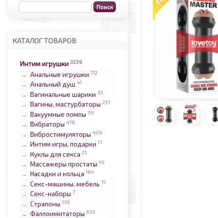
КАТАЛОГ ТОВАРОВ
3239
Интим игрушки
712
Анальные игрушки
→
41
Анальный душ
→
33
Вагинальные шарики
→
251
Вагины, мастурбаторы
→
39
Вакуумные помпы
→
478
Вибраторы
→
409
Вибростимуляторы
→
17
Интим игры, подарки
→
21
Куклы для секса
→
45
Массажеры простаты
→
164
Насадки и кольца
→
15
Секс-машины, мебель
→
7
Секс-наборы
→
136
Страпоны
→
655
Фаллоимитаторы
→