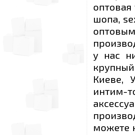
оптовая 
шопа, se
опто
произво
у нас н
крупный
Киеве, 
интим-
аксесс
произво
можете к