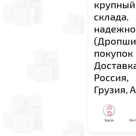
крупны
склада
надежно
(Дропш
покупо
Достав
Россия,
Грузия, 
Бдсм
Инт