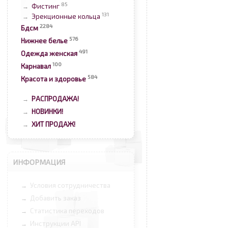
85
Фистинг
→
131
Эрекционные кольца
→
2284
Бдсм
576
Нижнее белье
491
Одежда женская
100
Карнавал
584
Красота и здоровье
РАСПРОДАЖА!
→
НОВИНКИ!
→
ХИТ ПРОДАЖ!
→
ИНФОРМАЦИЯ
Условия сотрудничества
→
Добавить заказ
→
Статистика переходов
→
Инструкции API
→