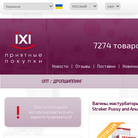
7274 товар
Новости
Отзывы
Поставки
Новинк
|
|
|
ОПТ
/
ДРОПШИППИНГ
Вагины, мастурбатор
!
Вам необходимо
Stroker Pussy and Anu
авторизироваться или
зарегистрироваться!