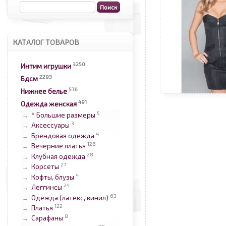
КАТАЛОГ ТОВАРОВ
3250
Интим игрушки
2293
Бдсм
576
Нижнее белье
491
Одежда женская
5
* Большие размеры
→
3
Аксессуары
→
4
Брендовая одежда
→
126
Вечерние платья
→
28
Клубная одежда
→
27
Корсеты
→
4
Кофты, блузы
→
24
Леггинсы
→
63
Одежда (латекс, винил)
→
122
Платья
→
8
Сарафаны
→