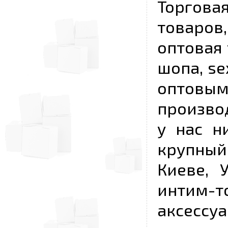
Торговая
товаров,
оптовая 
шопа, se
опто
произво
у нас н
крупный
Киеве, 
интим-
аксесс