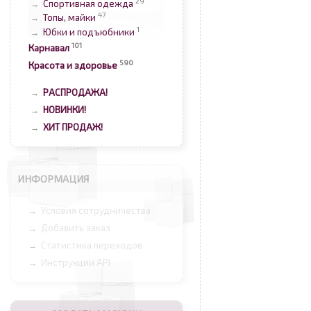
29
Спортивная одежда
→
47
Топы, майки
→
1
Юбки и подъюбники
→
101
Карнавал
590
Красота и здоровье
РАСПРОДАЖА!
→
НОВИНКИ!
→
ХИТ ПРОДАЖ!
→
ИНФОРМАЦИЯ
Условия сотрудничества
→
Добавить заказ
→
Статистика переходов
→
Инструкции API
→