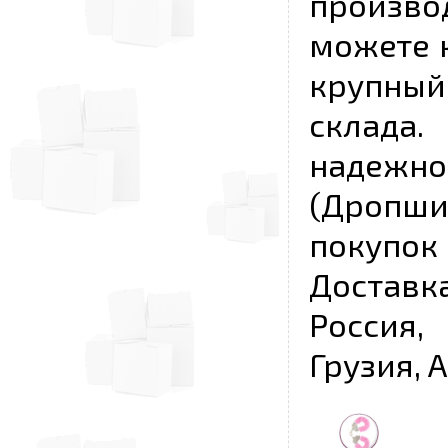
произво
можете к
крупны
склада
надежно
(Дропш
покупо
Достав
Россия,
Грузия, 