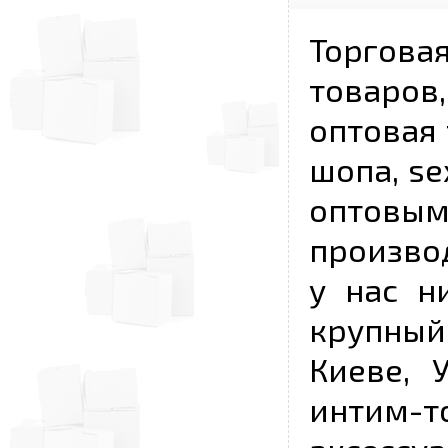
Торговая
товаров,
оптовая 
шопа, se
опто
произво
у нас н
крупный
Киеве, 
интим-