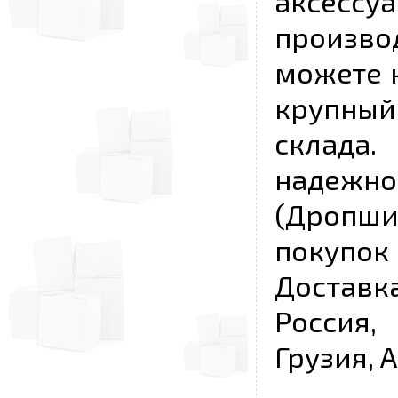
аксесс
произво
можете к
крупны
склада
надежно
(Дропш
покупо
Достав
Россия,
Грузия, 