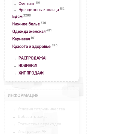
86
Фистинг
→
132
Эрекционные кольца
→
2293
Бдсм
576
Нижнее белье
491
Одежда женская
101
Карнавал
590
Красота и здоровье
РАСПРОДАЖА!
→
НОВИНКИ!
→
ХИТ ПРОДАЖ!
→
ИНФОРМАЦИЯ
Условия сотрудничества
→
Добавить заказ
→
Статистика переходов
→
Инструкции API
→