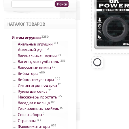
КАТАЛОГ ТОВАРОВ
3250
Интим игрушки
713
Анальные игрушки
→
42
Анальный душ
→
34
Вагинальные шарики
→
253
Вагины, мастурбаторы
→
39
Вакуумные помпы
→
480
Вибраторы
→
409
Вибростимуляторы
→
17
Интим игры, подарки
→
21
Куклы для секса
→
45
Массажеры простаты
→
164
Насадки и кольца
→
15
Секс-машины, мебель
→
7
Секс-наборы
→
138
Страпоны
→
655
Фаллоимитаторы
→