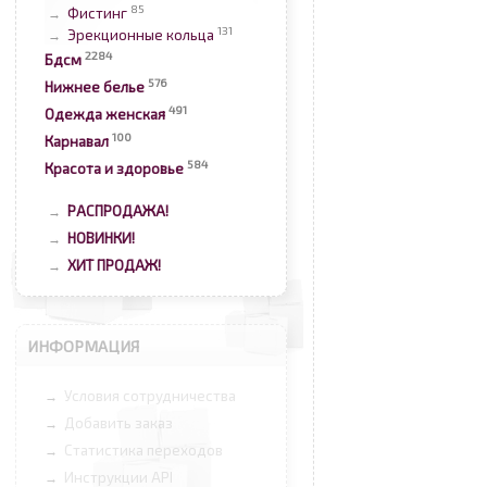
85
Фистинг
→
131
Эрекционные кольца
→
2284
Бдсм
576
Нижнее белье
491
Одежда женская
100
Карнавал
584
Красота и здоровье
РАСПРОДАЖА!
→
НОВИНКИ!
→
ХИТ ПРОДАЖ!
→
ИНФОРМАЦИЯ
Условия сотрудничества
→
Добавить заказ
→
Статистика переходов
→
Инструкции API
→