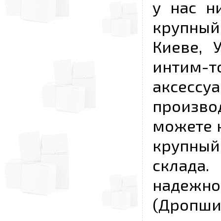
у нас н
крупный
Киеве, 
интим-
аксесс
произво
можете к
крупны
склада
надежно
(Дропш