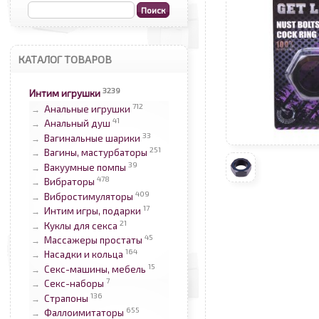
КАТАЛОГ ТОВАРОВ
3239
Интим игрушки
712
Анальные игрушки
→
41
Анальный душ
→
33
Вагинальные шарики
→
251
Вагины, мастурбаторы
→
39
Вакуумные помпы
→
478
Вибраторы
→
409
Вибростимуляторы
→
17
Интим игры, подарки
→
21
Куклы для секса
→
45
Массажеры простаты
→
164
Насадки и кольца
→
15
Секс-машины, мебель
→
7
Секс-наборы
→
136
Страпоны
→
655
Фаллоимитаторы
→