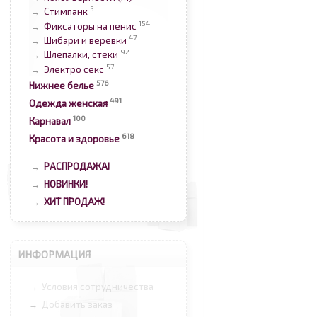
5
Стимпанк
→
154
Фиксаторы на пенис
→
47
Шибари и веревки
→
92
Шлепалки, стеки
→
57
Электро секс
→
576
Нижнее белье
491
Одежда женская
100
Карнавал
618
Красота и здоровье
РАСПРОДАЖА!
→
НОВИНКИ!
→
ХИТ ПРОДАЖ!
→
ИНФОРМАЦИЯ
Условия сотрудничества
→
Добавить заказ
→