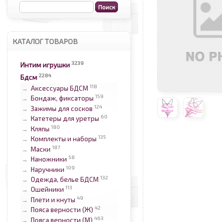
КАТАЛОГ ТОВАРОВ
3239
Интим игрушки
2284
Бдсм
118
Аксессуары БДСМ
→
159
Бондаж, фиксаторы
→
124
Зажимы для сосков
→
60
Катетеры для уретры
→
180
Кляпы
→
135
Комплекты и наборы
→
187
Маски
→
58
Наножники
→
109
Наручники
→
132
Одежда, белье БДСМ
→
113
Ошейники
→
49
Плети и кнуты
→
42
Пояса верности (Ж)
→
463
Пояса верности (М)
→