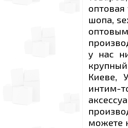
оптовая 
шопа, se
опто
произво
у нас н
крупный
Киеве, 
интим-
аксесс
произво
можете к