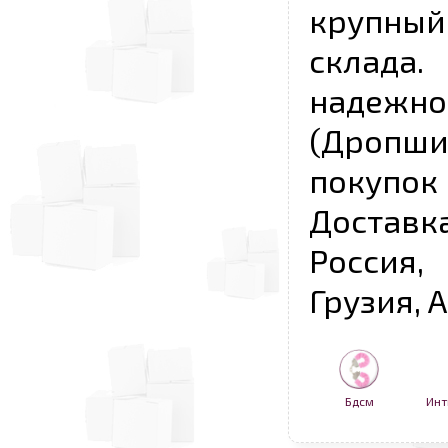
крупны
склада
надежно
(Дропш
покупо
Достав
Россия,
Грузия, 
Бдсм
Инт