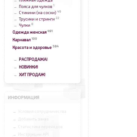
Пляжная одежда
→
1
Пояса для чулков
→
49
Стикини (на соски)
→
22
Трусики и стринги
→
8
Чулки
→
491
Одежда женская
100
Карнавал
584
Красота и здоровье
РАСПРОДАЖА!
→
НОВИНКИ!
→
ХИТ ПРОДАЖ!
→
ИНФОРМАЦИЯ
Условия сотрудничества
→
Добавить заказ
→
Статистика переходов
→
Инструкции API
→