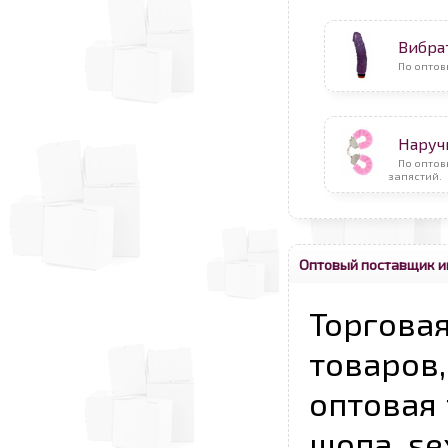
Вибра
По оптов
Наруч
По опто
запястий.
Оптовый поставщик и
Торговая
товаров,
оптовая 
шопа, se