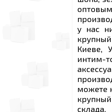
опто
произво
у нас н
крупный
Киеве, 
интим-
аксесс
произво
можете к
крупны
склада