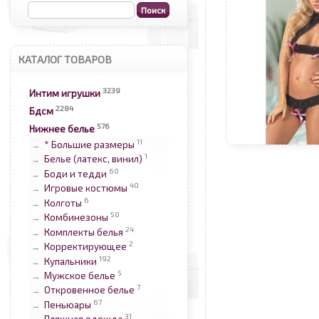
КАТАЛОГ ТОВАРОВ
3239
Интим игрушки
2284
Бдсм
576
Нижнее белье
11
* Большие размеры
→
1
Белье (латекс, винил)
→
60
Боди и тедди
→
40
Игровые костюмы
→
6
Колготы
→
50
Комбинезоны
→
24
Комплекты белья
→
2
Корректирующее
→
192
Купальники
→
5
Мужское белье
→
7
Откровенное белье
→
67
Пеньюары
→
31