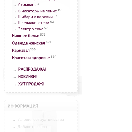
5
Стимпанк
→
154
Фиксаторы на пенис
→
47
Шибари и веревки
→
92
Шлепалки, стеки
→
57
Электро секс
→
576
Нижнее белье
491
Одежда женская
100
Карнавал
584
Красота и здоровье
РАСПРОДАЖА!
→
НОВИНКИ!
→
ХИТ ПРОДАЖ!
→
ИНФОРМАЦИЯ
Условия сотрудничества
→
Добавить заказ
→