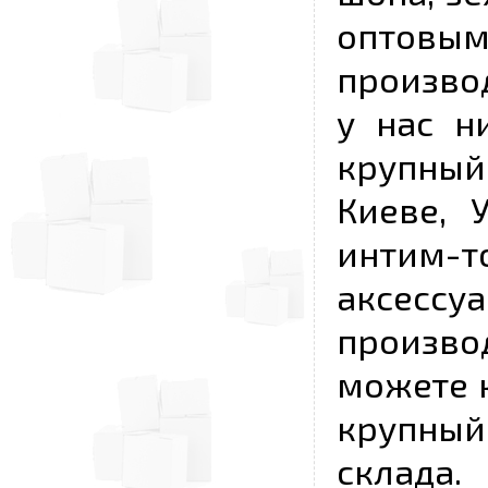
опто
произво
у нас н
крупный
Киеве, 
интим-
аксесс
произво
можете к
крупны
склада