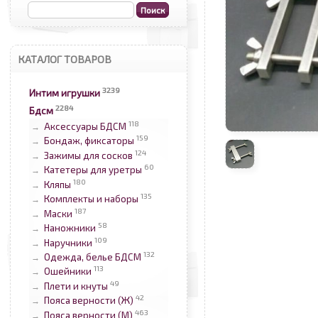
КАТАЛОГ ТОВАРОВ
3239
Интим игрушки
2284
Бдсм
118
Аксессуары БДСМ
→
159
Бондаж, фиксаторы
→
124
Зажимы для сосков
→
60
Катетеры для уретры
→
180
Кляпы
→
135
Комплекты и наборы
→
187
Маски
→
58
Наножники
→
109
Наручники
→
132
Одежда, белье БДСМ
→
113
Ошейники
→
49
Плети и кнуты
→
42
Пояса верности (Ж)
→
463
Пояса верности (М)
→