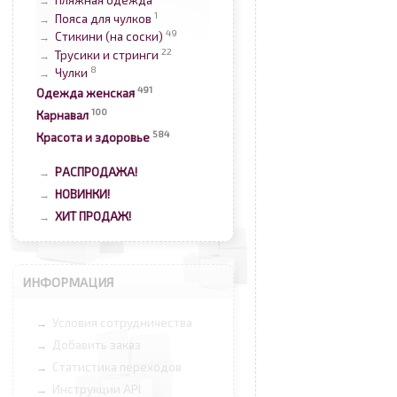
Пляжная одежда
→
1
Пояса для чулков
→
49
Стикини (на соски)
→
22
Трусики и стринги
→
8
Чулки
→
491
Одежда женская
100
Карнавал
584
Красота и здоровье
РАСПРОДАЖА!
→
НОВИНКИ!
→
ХИТ ПРОДАЖ!
→
ИНФОРМАЦИЯ
Условия сотрудничества
→
Добавить заказ
→
Статистика переходов
→
Инструкции API
→