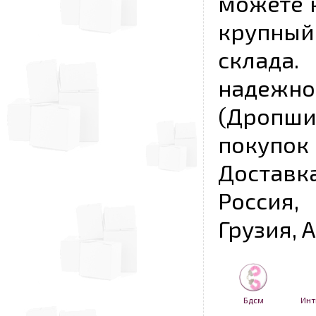
можете к
крупны
склада
надежно
(Дропш
покупо
Достав
Россия,
Грузия, 
Бдсм
Инт