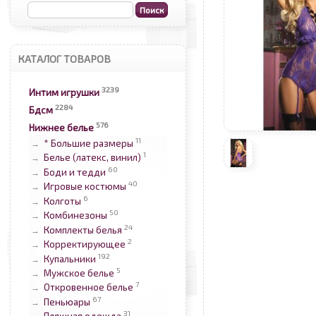
КАТАЛОГ ТОВАРОВ
3239
Интим игрушки
2284
Бдсм
576
Нижнее белье
11
* Большие размеры
→
1
Белье (латекс, винил)
→
60
Боди и тедди
→
40
Игровые костюмы
→
6
Колготы
→
50
Комбинезоны
→
24
Комплекты белья
→
2
Корректирующее
→
192
Купальники
→
5
Мужское белье
→
7
Откровенное белье
→
67
Пеньюары
→
31