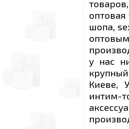
товаров,
оптовая 
шопа, se
опто
произво
у нас н
крупный
Киеве, 
интим-
аксесс
произво