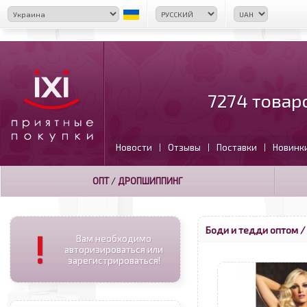
7274 товар
Новости
Отзывы
Поставки
Новинк
|
|
|
ОПТ
/
ДРОПШИППИНГ
Боди и тедди оптом
/
!
Вам необходимо
авторизироваться или
зарегистрироваться!