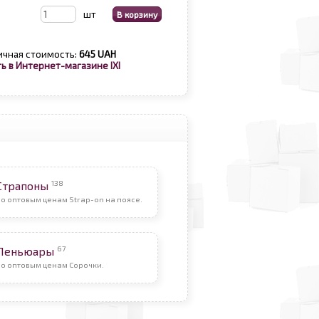
шт
ичная стоимость:
645 UAH
ь в Интернет-магазине IXI
138
Страпоны
о оптовым ценам Strap-on на поясе.
67
Пеньюары
По оптовым ценам Сорочки.