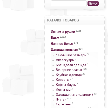
КАТАЛОГ ТОВАРОВ
3235
Интим игрушки
2283
Бдсм
576
Нижнее белье
491
Одежда женская
5
* Большие размеры
→
3
Аксессуары
→
4
Брендовая одежда
→
126
Вечерние платья
→
28
Клубная одежда
→
27
Корсеты
→
4
Кофты, блузы
→
24
Леггинсы
→
63
Одежда (латекс, винил)
→
122
Платья
→
8
Сарафаны
→