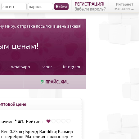
РЕГИСТРАЦИЯ!
Интернет
магазин →
Забыли пароль?
у миру, отправка посылки в день заказа!
вым ценам!
e
whatsapp
viber
telegram
ПРАЙС, XML
оптовой цене
личие:
* шт.
Рейтинг:
Вес 0.25 кг; Бренд Banditka; Размер
вет серебро; Материал полиэстер +