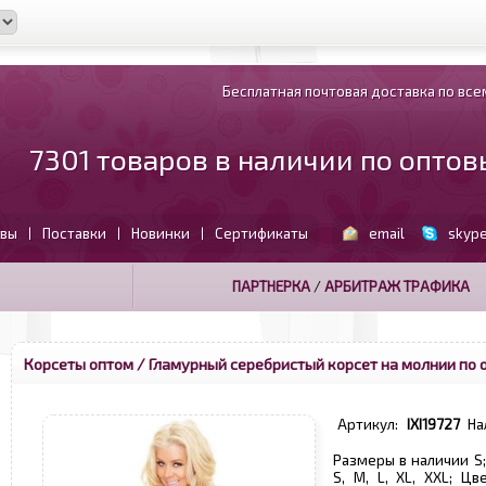
Бесплатная почтовая доставка по всем
7301 товаров в наличии по опто
вы
Поставки
Новинки
Сертификаты
email
skyp
|
|
|
ПАРТНЕРКА
/
АРБИТРАЖ ТРАФИКА
Корсеты оптом
/ Гламурный серебристый корсет на молнии по 
Артикул:
IXI19727
На
Размеры в наличии S; 
S, M, L, XL, XXL; Ц