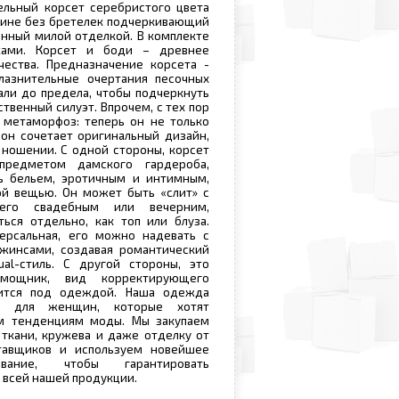
ельный корсет серебристого цвета
лине без бретелек подчеркивающий
нный милой отделкой. В комплекте
ками. Корсет и боди – древнее
чества. Предназначение корсета -
лазнительные очертания песочных
вали до предела, чтобы подчеркнуть
твенный силуэт. Впрочем, с тех пор
 метаморфоз: теперь он не только
 он сочетает оригинальный дизайн,
 ношении. С одной стороны, корсет
предметом дамского гардероба,
 бельем, эротичным и интимным,
ой вещью. Он может быть «слит» с
его свадебным или вечерним,
ься отдельно, как топ или блуза.
ерсальная, его можно надевать с
жинсами, создавая романтический
ual-стиль. С другой стороны, это
омощник, вид корректирующего
сится под одеждой. Наша одежда
т для женщин, которые хотят
м тенденциям моды. Мы закупаем
ткани, кружева и даже отделку от
тавщиков и используем новейшее
вание, чтобы гарантировать
 всей нашей продукции.