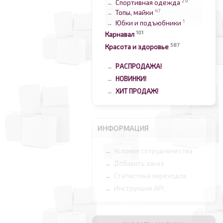
29
Спортивная одежда
→
47
Топы, майки
→
1
Юбки и подъюбники
→
101
Карнавал
587
Красота и здоровье
РАСПРОДАЖА!
→
НОВИНКИ!
→
ХИТ ПРОДАЖ!
→
ИНФОРМАЦИЯ
Условия сотрудничества
→
Добавить заказ
→
Статистика переходов
→
Инструкции API
→