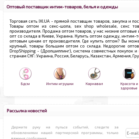
Оптовый поставщик интим-товаров, белья и одежды
Торговая сеть IXI.UA - прямой поставщик товаров, закупка и по
Товары оптом из секс-шопа, sex shop wholesale, секс т
производителя. Продажа оптом товаров, у нас низкие оптовые
опт со склада в Киеве, Украина. Купить оптом одежду, интим-т
оптовым ценам от производителя. Где купить оптом? Вы може
крупный, товары большим оптом со склада. Недорогие опто
DropShipping - (Дропшиппинг), система совместных покупок и
странам СНГ: Украина, Россия, Беларусь, Казахстан, Армения, Г
Бдсм
Интим игрушки
Карнавал
Красота и
здоровье
Рассылка новостей
Держите руку на пульсе событий, следите за
обновлениями нашей партнерской программы, только
важные сообщения.