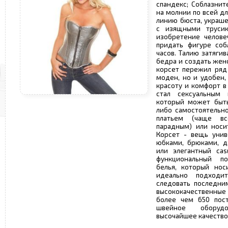
спандекс; Соблазнит
на молнии по всей д
линию бюста, украше
с изящными труси
изобретение челове
придать фигуре соб
часов. Талию затяги
бедра и создать женс
корсет пережил ряд
моден, но и удобен,
красоту и комфорт в
стал сексуальным 
который может быть
либо самостоятельн
платьем (чаще вс
парадным) или носит
Корсет - вещь унив
юбками, брюками, д
или элегантный cas
функциональный п
белья, который но
идеально подходи
следовать последни
высококачественные 
более чем 650 пос
швейное оборудо
высочайшее качество